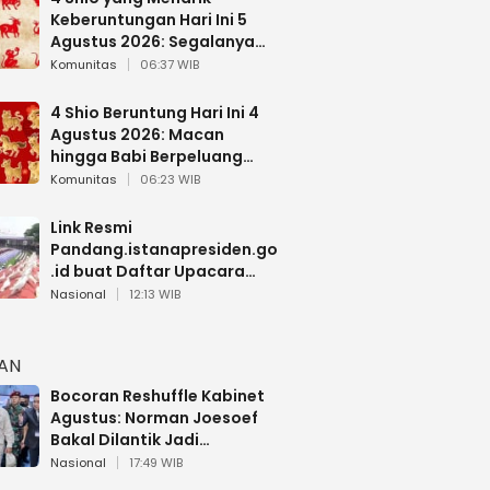
Keberuntungan Hari Ini 5
Agustus 2026: Segalanya
Berjalan Lancar
Komunitas
06:37 WIB
4 Shio Beruntung Hari Ini 4
Agustus 2026: Macan
hingga Babi Berpeluang
Dapat Kabar Baik
Komunitas
06:23 WIB
Link Resmi
Pandang.istanapresiden.go
.id buat Daftar Upacara
Bendera HUT RI di Istana
Nasional
12:13 WIB
Negara
HAN
Bocoran Reshuffle Kabinet
Agustus: Norman Joesoef
Bakal Dilantik Jadi
Wamenhan RI
Nasional
17:49 WIB