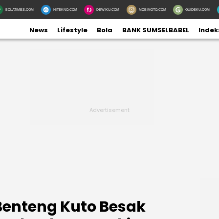
BOLATIMES.COM
HITEKNO.COM
DEWIKU.COM
MOBIMOTO.COM
GUIDEKU.COM
News
Lifestyle
Bola
BANK SUMSELBABEL
Indek
i Benteng Kuto Besak