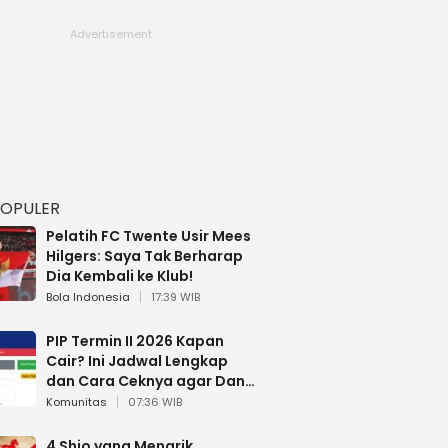
POPULER
Pelatih FC Twente Usir Mees
Hilgers: Saya Tak Berharap
Dia Kembali ke Klub!
Bola Indonesia
17:39 WIB
PIP Termin II 2026 Kapan
Cair? Ini Jadwal Lengkap
dan Cara Ceknya agar Dana
Tidak Hangus!
Komunitas
07:36 WIB
4 Shio yang Menarik