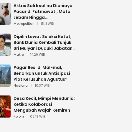
Aktris Sali Irsalina Dianiaya
Pacar di Fatmawati, Mata
Lebam Hingga
Diselamatkan Polantas
Metropolitan
15:11 WIB
Dipilih Lewat Seleksi Ketat,
Bank Dunia Kembali Tunjuk
Sri Mulyani Duduki Jabatan
Strategis
Makro
14:29 WIB
Pagar Besi di Mal-mal,
Benarkah untuk Antisipasi
Plot Kerusuhan Agustus?
Nasional
10:37 WIB
Desa Kecil, Mimpi Mendunia:
Ketika Kolaborasi
Mengubah Wajah Kemiren
Kolom
08:19 WIB