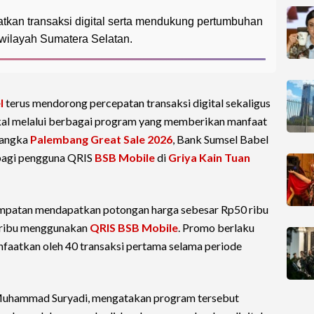
atkan transaksi digital serta mendukung pertumbuhan
 wilayah Sumatera Selatan.
l
terus mendorong percepatan transaksi digital sekaligus
l melalui berbagai program yang memberikan manfaat
rangka
Palembang Great Sale 2026
, Bank Sumsel Babel
bagi pengguna QRIS
BSB Mobile
di
Griya Kain Tuan
empatan mendapatkan potongan harga sebesar Rp50 ribu
0 ribu menggunakan
QRIS BSB Mobile
. Promo berlaku
faatkan oleh 40 transaksi pertama selama periode
Muhammad Suryadi, mengatakan program tersebut