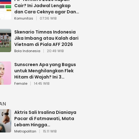
Cair? Ini Jadwal Lengkap
dan Cara Ceknya agar Dana
Tidak Hangus!
Komunitas
07:36 WIB
Skenario Timnas Indonesia
Jika Imbang atau Kalah dari
Vietnam di Piala AFF 2026
Bola Indonesia
20:49 WIB
Sunscreen Apa yang Bagus
untuk Menghilangkan Flek
Hitam di Wajah? Ini 3
Rekomendasi sesuai Review
Female
14:45 WIB
HAN
Aktris Sali Irsalina Dianiaya
Pacar di Fatmawati, Mata
Lebam Hingga
Diselamatkan Polantas
Metropolitan
15:11 WIB