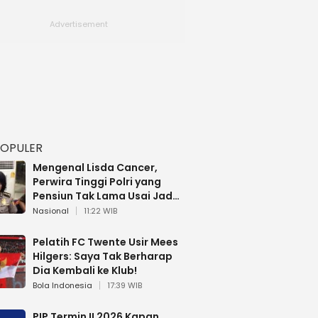
POPULER
Mengenal Lisda Cancer,
Perwira Tinggi Polri yang
Pensiun Tak Lama Usai Jadi
Brigjen
Nasional
11:22 WIB
Pelatih FC Twente Usir Mees
Hilgers: Saya Tak Berharap
Dia Kembali ke Klub!
Bola Indonesia
17:39 WIB
PIP Termin II 2026 Kapan