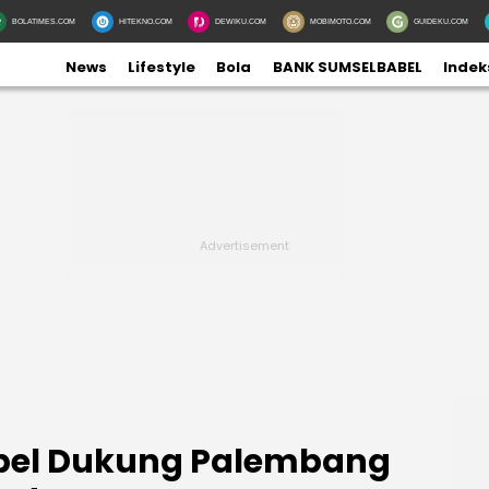
BOLATIMES.COM
HITEKNO.COM
DEWIKU.COM
MOBIMOTO.COM
GUIDEKU.COM
News
Lifestyle
Bola
BANK SUMSELBABEL
Indek
bel Dukung Palembang