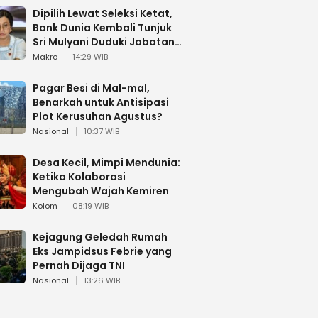
Dipilih Lewat Seleksi Ketat,
Bank Dunia Kembali Tunjuk
Sri Mulyani Duduki Jabatan
Strategis
Makro
14:29 WIB
Pagar Besi di Mal-mal,
Benarkah untuk Antisipasi
Plot Kerusuhan Agustus?
Nasional
10:37 WIB
Desa Kecil, Mimpi Mendunia:
Ketika Kolaborasi
Mengubah Wajah Kemiren
Kolom
08:19 WIB
Kejagung Geledah Rumah
Eks Jampidsus Febrie yang
Pernah Dijaga TNI
Nasional
13:26 WIB