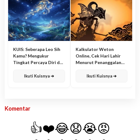
KUIS: Seberapa Leo Sih
Kalkulator Weton
Kamu? Mengukur
Online, Cek Hari Lahir
Tingkat Percaya Diri dan
Menurut Penanggalan
Karisma
Jawa
Ikuti Kuisnya ➔
Ikuti Kuisnya ➔
Komentar
👍
❤️
😂
😧
😭
😡