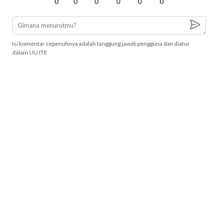
0
0
0
0
0
0
Isi komentar sepenuhnya adalah tanggung jawab pengguna dan diatur
dalam UU ITE