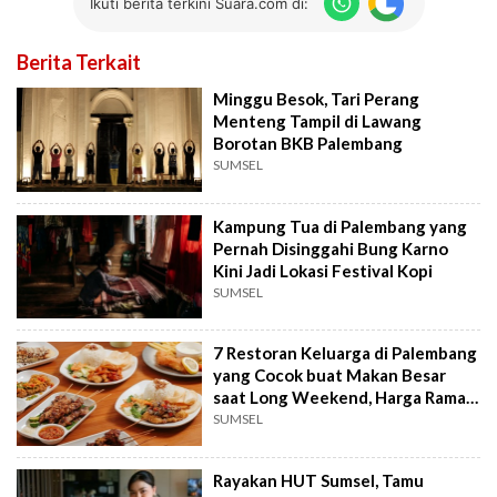
Ikuti berita terkini Suara.com di:
Berita Terkait
Minggu Besok, Tari Perang
Menteng Tampil di Lawang
Borotan BKB Palembang
SUMSEL
Kampung Tua di Palembang yang
Pernah Disinggahi Bung Karno
Kini Jadi Lokasi Festival Kopi
SUMSEL
7 Restoran Keluarga di Palembang
yang Cocok buat Makan Besar
saat Long Weekend, Harga Ramah
Kantong
SUMSEL
Rayakan HUT Sumsel, Tamu