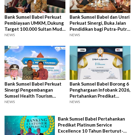
Bank Sumsel Babel Perkuat
Bank Sumsel Babel dan Unsri
Pembiayaan UMKM, Dukung
Perkuat Sinergi, Buka Jalan
Target 100.000 Sultan Muda
Pendidikan bagi Putra-Putri
Sumsel
Daerah
NEWS
NEWS
Bank Sumsel Babel Perkuat
Bank Sumsel Babel Borong 6
Sinergi Pengembangan
Penghargaan Infobank 2026,
Sumsel Health Tourism
Pertahankan Predikat
Bersama Pemprov Sumsel
Layanan Terbaik
NEWS
NEWS
Bank Sumsel Babel Pertahankan
Predikat Platinum Service
Excellence 10 Tahun Berturut-