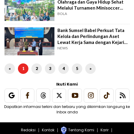
Olahraga dan Gaya Hidup Sehat
Melalui Turnamen Minisoccer
Palembang
BOLA
Bank Sumsel Babel Perkuat Tata
Kelola dan Perlindungan Aset
Lewat Kerja Sama dengan Kejari
PALI
NEWS
«
1
2
3
4
5
»
Ikuti Kami
Dapatkan informasi terkini dan terbaru yang dikirimkan langsung ke
Inbox anda
Redaksi
Kontak
Tentang Kami
Karir