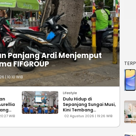
lan Panjang Ardi Menjemput
ama FIFGROUP
TER
6 | 10:10 WIB
Lifestyle
dan
Dulu Hidup di
urellia
Sepanjang Sungai Musi,
jang
Kini Tembang
ng 2026
Batanghari Sembilan
20:27 WIB
02 Agustus 2026 | 19:26 WIB
Terancam Hilang