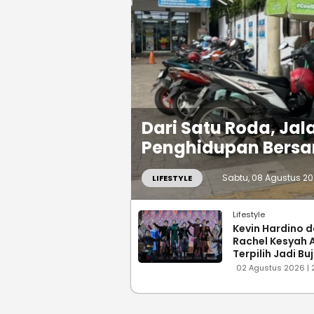
Dari Satu Roda, Ja
Penghidupan Bers
Sabtu, 08 Agustus 202
LIFESTYLE
Lifestyle
Kevin Hardino 
Rachel Kesyah A
Terpilih Jadi Bu
Gadis Palemba
02 Agustus 2026 | 