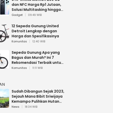
dan NFC Harga Rp1 Jutaan,
Solusi Multitasking hingga
Gaming
Gadget
09:49 WIB
12 Sepeda Gunung United
Detroit Lengkap dengan
Harga dan Spesifikasinya
Komunitas
12:40 WIB
Sepeda Gunung Apa yang
Bagus dan Murah? Ini 7
Rekomendasi Terbaik untuk
Pemula
Komunitas
11:11 WIB
HAN
Sudah Dibangun Sejak 2023,
Sejauh Mana Bibit Sriwijaya
Kemampo Pulihkan Hutan
Sumsel?
News
18:34 WIB