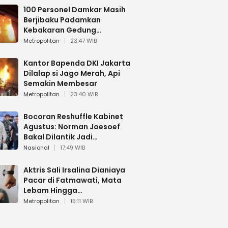
100 Personel Damkar Masih
Berjibaku Padamkan
Kebakaran Gedung
Bapenda DKI
Metropolitan
23:47 WIB
Kantor Bapenda DKI Jakarta
Dilalap si Jago Merah, Api
Semakin Membesar
Metropolitan
23:40 WIB
Bocoran Reshuffle Kabinet
Agustus: Norman Joesoef
Bakal Dilantik Jadi
Wamenhan RI
Nasional
17:49 WIB
Aktris Sali Irsalina Dianiaya
Pacar di Fatmawati, Mata
Lebam Hingga
Diselamatkan Polantas
Metropolitan
15:11 WIB