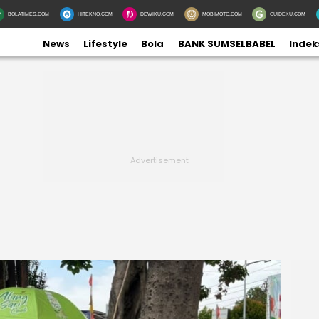
BOLATIMES.COM
HITEKNO.COM
DEWIKU.COM
MOBIMOTO.COM
GUIDEKU.COM
News
Lifestyle
Bola
BANK SUMSELBABEL
Indek