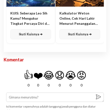
KUIS: Seberapa Leo Sih
Kalkulator Weton
Kamu? Mengukur
Online, Cek Hari Lahir
Tingkat Percaya Diri dan
Menurut Penanggalan
Karisma
Jawa
Ikuti Kuisnya ➔
Ikuti Kuisnya ➔
Komentar
👍
❤️
😂
😧
😭
😡
0
0
0
0
0
0
Isi komentar sepenuhnya adalah tanggung jawab pengguna dan diatur