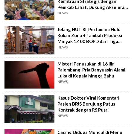
Kemitraan Strategis dengan
Pemkab Lahat, Dukung Akselerasi
Ekonomi Daerah
NEWS
Jelang HUT RI, Pertamina Hulu
Rokan Zona 4 Tambah Produksi
Minyak 1.400 BOPD dari Tiga
Sumur Baru
NEWS
Misteri Penusukan di 16 Ilir
Palembang, Pria Banyuasin Alami
Luka di Kepala hingga Bahu
NEWS
Kasus Dokter Viral Komentari
Pasien BPJS Berujung Putus
Kontrak dengan RS Pusri
NEWS
Cacing Diduga Muncul di Menu