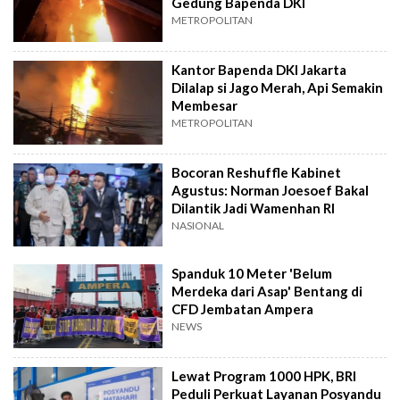
Gedung Bapenda DKI
METROPOLITAN
Kantor Bapenda DKI Jakarta
Dilalap si Jago Merah, Api Semakin
Membesar
METROPOLITAN
Bocoran Reshuffle Kabinet
Agustus: Norman Joesoef Bakal
Dilantik Jadi Wamenhan RI
NASIONAL
Spanduk 10 Meter 'Belum
Merdeka dari Asap' Bentang di
CFD Jembatan Ampera
NEWS
Lewat Program 1000 HPK, BRI
Peduli Perkuat Layanan Posyandu