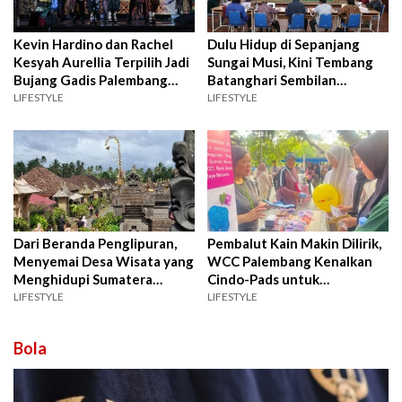
Kevin Hardino dan Rachel
Dulu Hidup di Sepanjang
Kesyah Aurellia Terpilih Jadi
Sungai Musi, Kini Tembang
Bujang Gadis Palembang
Batanghari Sembilan
2026
Terancam Hilang
LIFESTYLE
LIFESTYLE
Dari Beranda Penglipuran,
Pembalut Kain Makin Dilirik,
Menyemai Desa Wisata yang
WCC Palembang Kenalkan
Menghidupi Sumatera
Cindo-Pads untuk
Selatan
Menstruasi Sehat
LIFESTYLE
LIFESTYLE
Bola