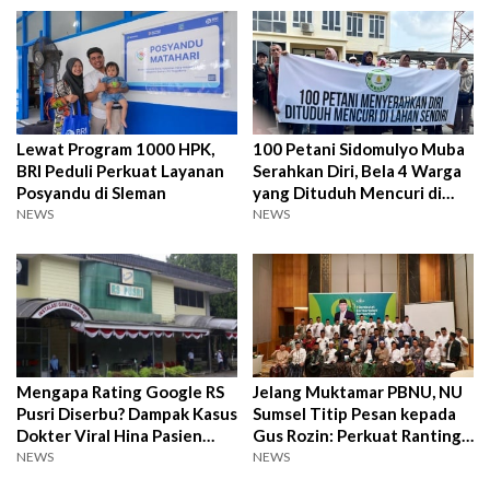
Lewat Program 1000 HPK,
100 Petani Sidomulyo Muba
BRI Peduli Perkuat Layanan
Serahkan Diri, Bela 4 Warga
Posyandu di Sleman
yang Dituduh Mencuri di
Kebun Sendiri
NEWS
NEWS
Mengapa Rating Google RS
Jelang Muktamar PBNU, NU
Pusri Diserbu? Dampak Kasus
Sumsel Titip Pesan kepada
Dokter Viral Hina Pasien
Gus Rozin: Perkuat Ranting
BPJS
dan Pesantren
NEWS
NEWS