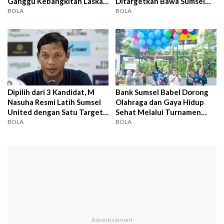
Ganggu Kebangkitan Laskar
Ditargetkan Bawa Sumsel
Wong Kito
United ke Liga 1
BOLA
BOLA
Dipilih dari 3 Kandidat, M
Bank Sumsel Babel Dorong
Nasuha Resmi Latih Sumsel
Olahraga dan Gaya Hidup
United dengan Satu Target
Sehat Melalui Turnamen
Besar
Minisoccer Palembang
BOLA
BOLA