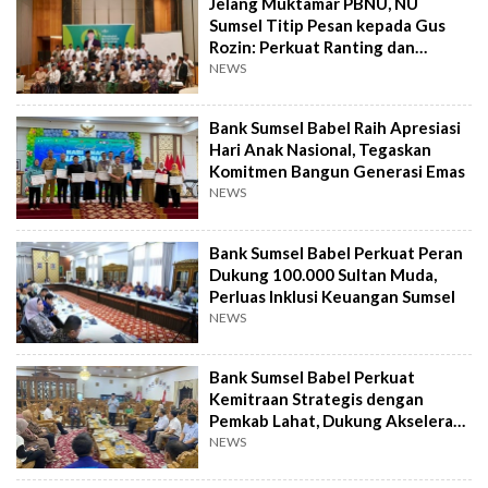
Jelang Muktamar PBNU, NU
Sumsel Titip Pesan kepada Gus
Rozin: Perkuat Ranting dan
Pesantren
NEWS
Bank Sumsel Babel Raih Apresiasi
Hari Anak Nasional, Tegaskan
Komitmen Bangun Generasi Emas
NEWS
Bank Sumsel Babel Perkuat Peran
Dukung 100.000 Sultan Muda,
Perluas Inklusi Keuangan Sumsel
NEWS
Bank Sumsel Babel Perkuat
Kemitraan Strategis dengan
Pemkab Lahat, Dukung Akselerasi
Ekonomi Daerah
NEWS