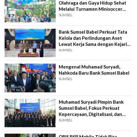
Olahraga dan Gaya Hidup Sehat
Melalui Turnamen Minisoccer
Palembang
SUMSEL
Bank Sumsel Babel Perkuat Tata
Kelola dan Perlindungan Aset
Lewat Kerja Sama dengan Kejari
PALI
SUMSEL
Mengenal Muhamad Suryadi,
Nahkoda Baru Bank Sumsel Babel
SUMSEL
Muhamad Suryadi Pimpin Bank
Sumsel Babel, Fokus Perkuat
Kepercayaan, Digitalisasi, dan
UMKM
SUMSEL
QRIS BSB Mobile Tidak Bisa