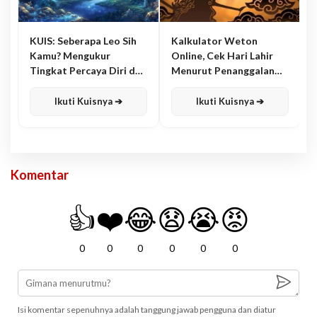
KUIS: Seberapa Leo Sih
Kalkulator Weton
Kamu? Mengukur
Online, Cek Hari Lahir
Tingkat Percaya Diri dan
Menurut Penanggalan
Karisma
Jawa
Ikuti Kuisnya ➔
Ikuti Kuisnya ➔
Komentar
👍
❤️
😂
😧
😭
😡
0
0
0
0
0
0
Isi komentar sepenuhnya adalah tanggung jawab pengguna dan diatur