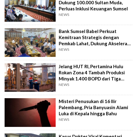
Dukung 100.000 Sultan Muda,
Perluas Inklusi Keuangan Sumsel
NEWS
Bank Sumsel Babel Perkuat
Kemitraan Strategis dengan
Pemkab Lahat, Dukung Akselerasi
Ekonomi Daerah
NEWS
Jelang HUT RI, Pertamina Hulu
Rokan Zona 4 Tambah Produksi
Minyak 1.400 BOPD dari Tiga
Sumur Baru
NEWS
Misteri Penusukan di 16 Ilir
Palembang, Pria Banyuasin Alami
Luka di Kepala hingga Bahu
NEWS
Kasus Dokter Viral Komentari