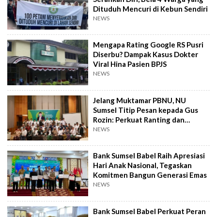
Dituduh Mencuri di Kebun Sendiri
NEWS
Mengapa Rating Google RS Pusri
Diserbu? Dampak Kasus Dokter
Viral Hina Pasien BPJS
NEWS
Jelang Muktamar PBNU, NU
Sumsel Titip Pesan kepada Gus
Rozin: Perkuat Ranting dan
Pesantren
NEWS
Bank Sumsel Babel Raih Apresiasi
Hari Anak Nasional, Tegaskan
Komitmen Bangun Generasi Emas
NEWS
Bank Sumsel Babel Perkuat Peran