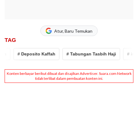
Atur, Baru Temukan
TAG
# Deposito Kaffah
# Tabungan Tasbih Haji
# investa