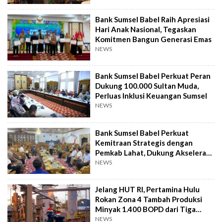
Bank Sumsel Babel Raih Apresiasi
Hari Anak Nasional, Tegaskan
Komitmen Bangun Generasi Emas
NEWS
Bank Sumsel Babel Perkuat Peran
Dukung 100.000 Sultan Muda,
Perluas Inklusi Keuangan Sumsel
NEWS
Bank Sumsel Babel Perkuat
Kemitraan Strategis dengan
Pemkab Lahat, Dukung Akselerasi
Ekonomi Daerah
NEWS
Jelang HUT RI, Pertamina Hulu
Rokan Zona 4 Tambah Produksi
Minyak 1.400 BOPD dari Tiga
Sumur Baru
NEWS