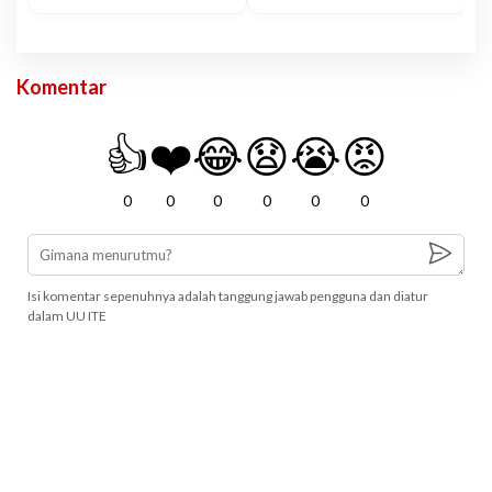
Komentar
👍
❤️
😂
😧
😭
😡
0
0
0
0
0
0
Isi komentar sepenuhnya adalah tanggung jawab pengguna dan diatur
dalam UU ITE