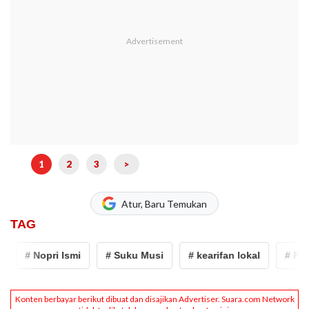
1
2
3
>
Atur, Baru Temukan
TAG
# Nopri Ismi
# Suku Musi
# kearifan lokal
# Film J