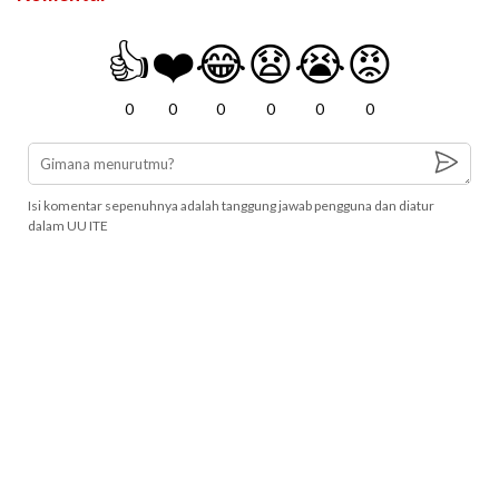
👍
❤️
😂
😧
😭
😡
0
0
0
0
0
0
Isi komentar sepenuhnya adalah tanggung jawab pengguna dan diatur
dalam UU ITE