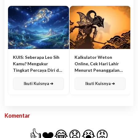
KUIS: Seberapa Leo Sih
Kalkulator Weton
Kamu? Mengukur
Online, Cek Hari Lahir
Tingkat Percaya Diri dan
Menurut Penanggalan
Karisma
Jawa
Ikuti Kuisnya ➔
Ikuti Kuisnya ➔
Komentar
👍
❤️
😂
😧
😭
😡