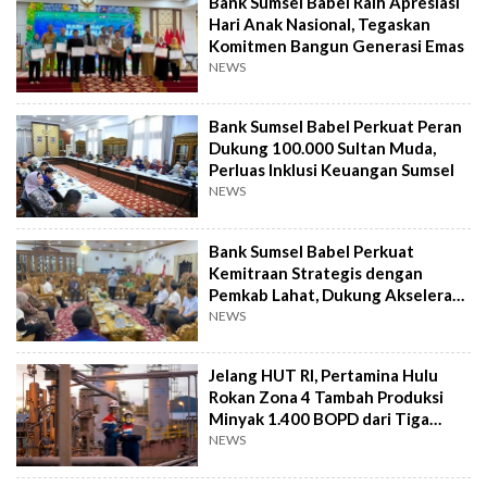
Bank Sumsel Babel Raih Apresiasi
Hari Anak Nasional, Tegaskan
Komitmen Bangun Generasi Emas
NEWS
Bank Sumsel Babel Perkuat Peran
Dukung 100.000 Sultan Muda,
Perluas Inklusi Keuangan Sumsel
NEWS
Bank Sumsel Babel Perkuat
Kemitraan Strategis dengan
Pemkab Lahat, Dukung Akselerasi
Ekonomi Daerah
NEWS
Jelang HUT RI, Pertamina Hulu
Rokan Zona 4 Tambah Produksi
Minyak 1.400 BOPD dari Tiga
Sumur Baru
NEWS