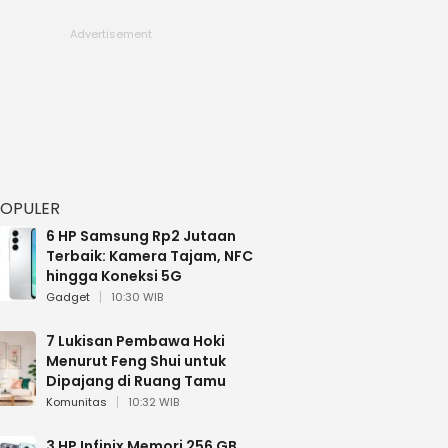
POPULER
6 HP Samsung Rp2 Jutaan
Terbaik: Kamera Tajam, NFC
hingga Koneksi 5G
Gadget
10:30 WIB
7 Lukisan Pembawa Hoki
Menurut Feng Shui untuk
Dipajang di Ruang Tamu
Komunitas
10:32 WIB
3 HP Infinix Memori 256 GB