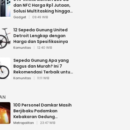
dan NFC Harga Rp1 Jutaan,
Solusi Multitasking hingga
Gaming
Gadget
09:49 WIB
12 Sepeda Gunung United
Detroit Lengkap dengan
Harga dan Spesifikasinya
Komunitas
12:40 WIB
Sepeda Gunung Apa yang
Bagus dan Murah? Ini 7
Rekomendasi Terbaik untuk
Pemula
Komunitas
11:11 WIB
HAN
100 Personel Damkar Masih
Berjibaku Padamkan
Kebakaran Gedung
Bapenda DKI
Metropolitan
23:47 WIB