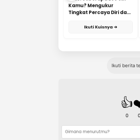
Kamu? Mengukur
Tingkat Percaya Diri dan
Karisma
Ikuti Kuisnya ➔
Ikuti berita 
👍
❤
0