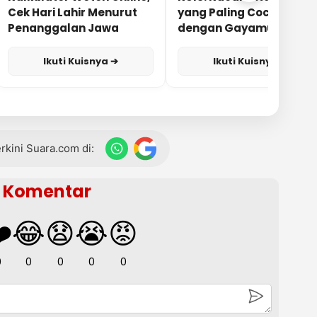
Cek Hari Lahir Menurut
yang Paling Cocok
Penanggalan Jawa
dengan Gayamu?
Ikuti Kuisnya ➔
Ikuti Kuisnya ➔
terkini Suara.com di:
Komentar
️
😂
😧
😭
😡
0
0
0
0
0