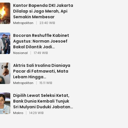
Kantor Bapenda DKI Jakarta
Dilalap si Jago Merah, Api
Semakin Membesar
Metropolitan
23:40 WIB
Bocoran Reshuffle Kabinet
Agustus: Norman Joesoef
Bakal Dilantik Jadi
Wamenhan RI
Nasional
17:49 WIB
Aktris Sali Irsalina Dianiaya
Pacar di Fatmawati, Mata
Lebam Hingga
Diselamatkan Polantas
Metropolitan
15:11 WIB
Dipilih Lewat Seleksi Ketat,
Bank Dunia Kembali Tunjuk
Sri Mulyani Duduki Jabatan
Strategis
Makro
14:29 WIB