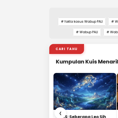
# fakta kasus Wabup PALI
# Wa
# Wabup PALI
# Wabu
CARI TAHU
Kumpulan Kuis Menari
❮
KUIS: Seberapa Leo Sih