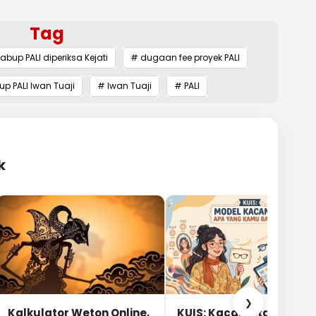
Tag
bup PALI diperiksa Kejati
# dugaan fee proyek PALI
p PALI Iwan Tuaji
# Iwan Tuaji
# PALI
k
❯
Kalkulator Weton Online,
KUIS: Kacamata Apa