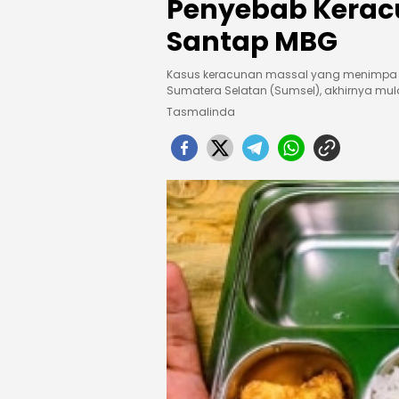
Penyebab Kerac
Santap MBG
Kasus keracunan massal yang menimpa rat
Sumatera Selatan (Sumsel), akhirnya mula
Tasmalinda