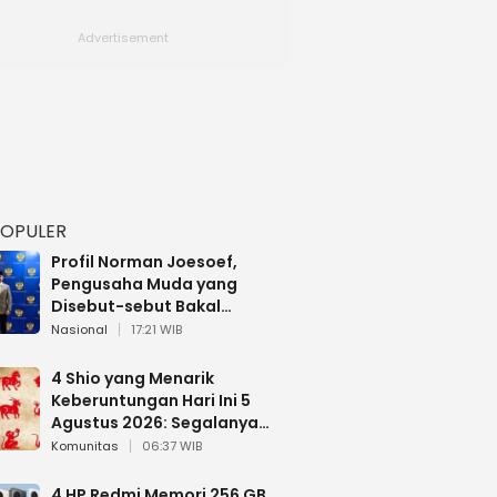
POPULER
Profil Norman Joesoef,
Pengusaha Muda yang
Disebut-sebut Bakal
Dilantik Jadi Wamenhan RI
Nasional
17:21 WIB
4 Shio yang Menarik
Keberuntungan Hari Ini 5
Agustus 2026: Segalanya
Berjalan Lancar
Komunitas
06:37 WIB
4 HP Redmi Memori 256 GB