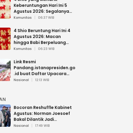
Keberuntungan Hari Ini 5
Agustus 2026: Segalanya
Berjalan Lancar
Komunitas
06:37 WIB
4 Shio Beruntung Hari Ini 4
Agustus 2026: Macan
hingga Babi Berpeluang
Dapat Kabar Baik
Komunitas
06:23 WIB
Link Resmi
Pandang.istanapresiden.go
.id buat Daftar Upacara
Bendera HUT RI di Istana
Nasional
12:13 WIB
Negara
HAN
Bocoran Reshuffle Kabinet
Agustus: Norman Joesoef
Bakal Dilantik Jadi
Wamenhan RI
Nasional
17:49 WIB