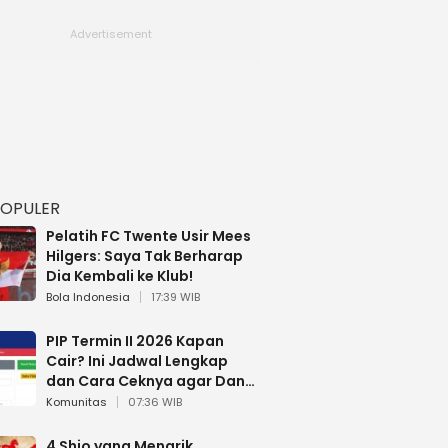
POPULER
Pelatih FC Twente Usir Mees
Hilgers: Saya Tak Berharap
Dia Kembali ke Klub!
Bola Indonesia
17:39 WIB
PIP Termin II 2026 Kapan
Cair? Ini Jadwal Lengkap
dan Cara Ceknya agar Dana
Tidak Hangus!
Komunitas
07:36 WIB
4 Shio yang Menarik