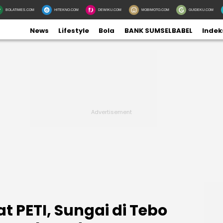
BOLATIMES.COM
HITEKNO.COM
DEWIKU.COM
MOBIMOTO.COM
GUIDEKU.COM
News
Lifestyle
Bola
BANK SUMSELBABEL
Indek
t PETI, Sungai di Tebo