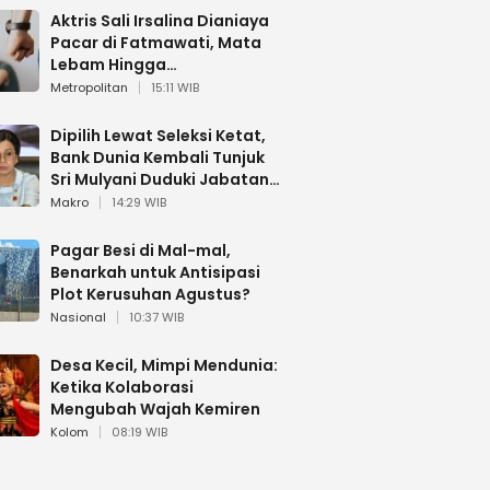
Aktris Sali Irsalina Dianiaya
Pacar di Fatmawati, Mata
Lebam Hingga
Diselamatkan Polantas
Metropolitan
15:11 WIB
Dipilih Lewat Seleksi Ketat,
Bank Dunia Kembali Tunjuk
Sri Mulyani Duduki Jabatan
Strategis
Makro
14:29 WIB
Pagar Besi di Mal-mal,
Benarkah untuk Antisipasi
Plot Kerusuhan Agustus?
Nasional
10:37 WIB
Desa Kecil, Mimpi Mendunia:
Ketika Kolaborasi
Mengubah Wajah Kemiren
Kolom
08:19 WIB