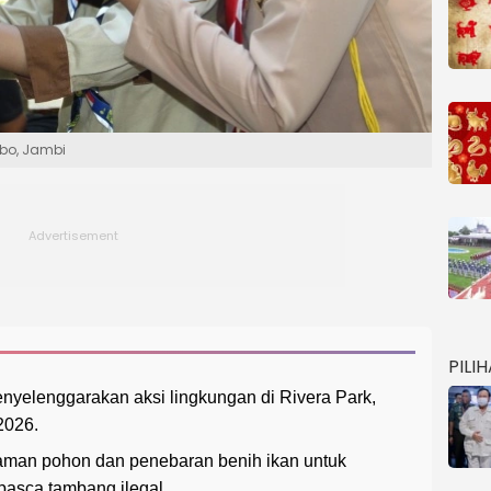
ebo, Jambi
PILI
yelenggarakan aksi lingkungan di Rivera Park,
2026.
naman pohon dan penebaran benih ikan untuk
asca tambang ilegal.