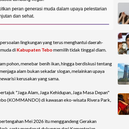
gkitkan peran generasi muda dalam upaya pelestarian
njutan dan sehat.
 persoalan lingkungan yang terus menghantui daerah-
 muda di
Kabupaten Tebo
memilih tidak tinggal diam.
 pohon, menebar benih ikan, hingga berdiskusi tentang
 menjaga alam bukan sekadar slogan, melainkan upaya
 mewarisi kerusakan yang sama.
 bertajuk "Jaga Alam, Jaga Kehidupan, Jaga Masa Depan"
Tebo (KOMMANDO) di kawasan eko-wisata Rivera Park,
 pertengahan Mei 2026 itu menggandeng Gerakan
ark, serta mendapat dukungan dari Kementerian