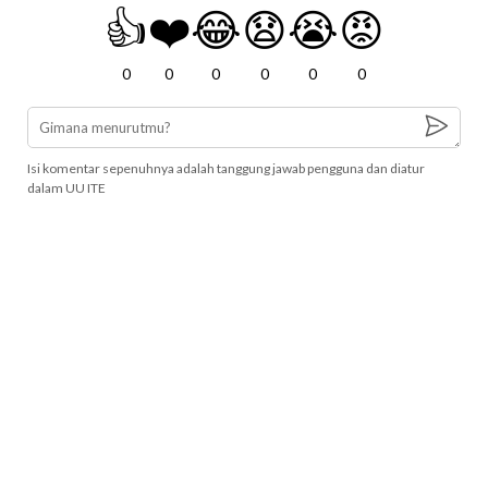
👍
❤️
😂
😧
😭
😡
0
0
0
0
0
0
Isi komentar sepenuhnya adalah tanggung jawab pengguna dan diatur
dalam UU ITE