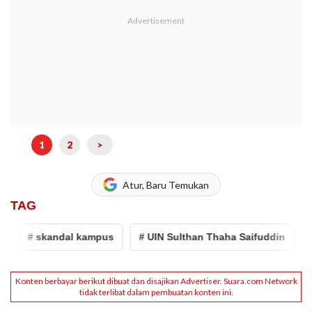
1
2
>
Atur, Baru Temukan
TAG
# skandal kampus
# UIN Sulthan Thaha Saifuddin
# jam