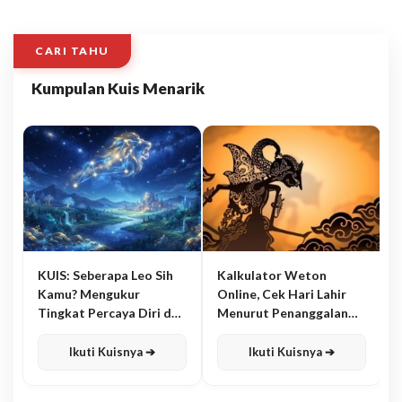
CARI TAHU
Kumpulan Kuis Menarik
KUIS: Seberapa Leo Sih
Kalkulator Weton
Kamu? Mengukur
Online, Cek Hari Lahir
Tingkat Percaya Diri dan
Menurut Penanggalan
Karisma
Jawa
Ikuti Kuisnya ➔
Ikuti Kuisnya ➔