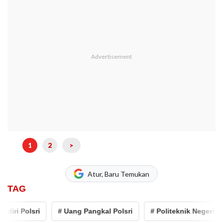
1
2
>
Atur, Baru Temukan
TAG
i Polsri
# Uang Pangkal Polsri
# Politeknik Negeri Sriwija