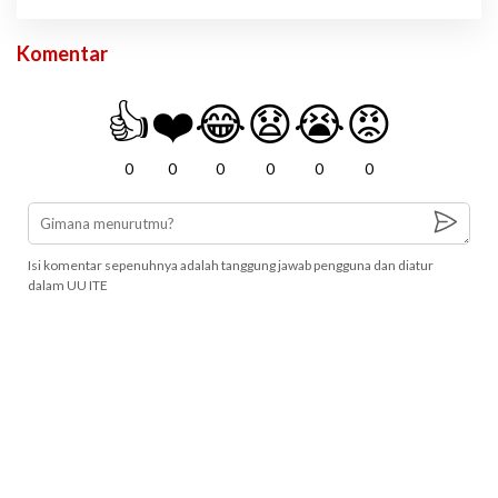
Komentar
👍
❤️
😂
😧
😭
😡
0
0
0
0
0
0
Isi komentar sepenuhnya adalah tanggung jawab pengguna dan diatur
dalam UU ITE