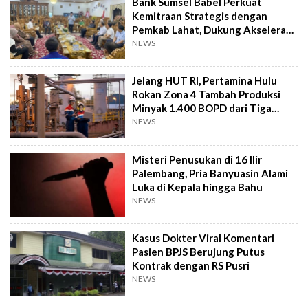
Bank Sumsel Babel Perkuat
Kemitraan Strategis dengan
Pemkab Lahat, Dukung Akselerasi
Ekonomi Daerah
NEWS
Jelang HUT RI, Pertamina Hulu
Rokan Zona 4 Tambah Produksi
Minyak 1.400 BOPD dari Tiga
Sumur Baru
NEWS
Misteri Penusukan di 16 Ilir
Palembang, Pria Banyuasin Alami
Luka di Kepala hingga Bahu
NEWS
Kasus Dokter Viral Komentari
Pasien BPJS Berujung Putus
Kontrak dengan RS Pusri
NEWS