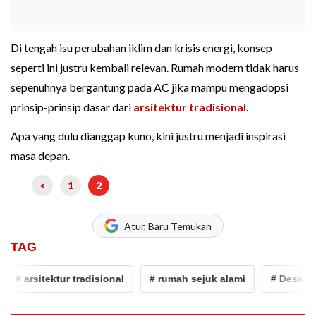
Di tengah isu perubahan iklim dan krisis energi, konsep
seperti ini justru kembali relevan. Rumah modern tidak harus
sepenuhnya bergantung pada AC jika mampu mengadopsi
prinsip-prinsip dasar dari
arsitektur tradisional
.
Apa yang dulu dianggap kuno, kini justru menjadi inspirasi
masa depan.
<
1
2
Atur, Baru Temukan
TAG
arsitektur tradisional
# rumah sejuk alami
# Desain Ruma