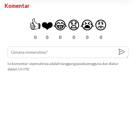
Komentar
👍
❤️
😂
😧
😭
😡
0
0
0
0
0
0
Isi komentar sepenuhnya adalah tanggung jawab pengguna dan diatur
dalam UU ITE