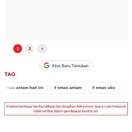
1
2
>
Atur, Baru Temukan
TAG
 antam hari ini
# emas antam
# emas ubs
# Emas Ga