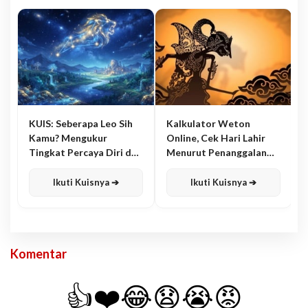
KUIS: Seberapa Leo Sih
Kalkulator Weton
Kamu? Mengukur
Online, Cek Hari Lahir
Tingkat Percaya Diri dan
Menurut Penanggalan
Karisma
Jawa
Ikuti Kuisnya ➔
Ikuti Kuisnya ➔
Komentar
👍
❤️
😂
😧
😭
😡