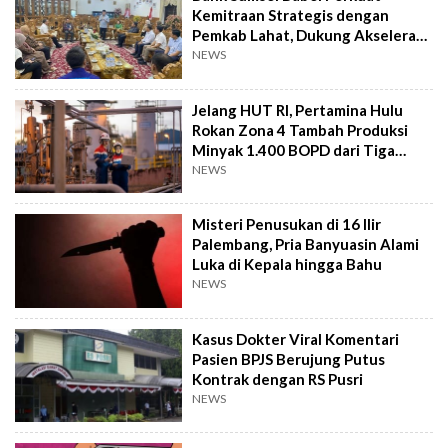
Kemitraan Strategis dengan
Pemkab Lahat, Dukung Akselerasi
Ekonomi Daerah
NEWS
Jelang HUT RI, Pertamina Hulu
Rokan Zona 4 Tambah Produksi
Minyak 1.400 BOPD dari Tiga
Sumur Baru
NEWS
Misteri Penusukan di 16 Ilir
Palembang, Pria Banyuasin Alami
Luka di Kepala hingga Bahu
NEWS
Kasus Dokter Viral Komentari
Pasien BPJS Berujung Putus
Kontrak dengan RS Pusri
NEWS