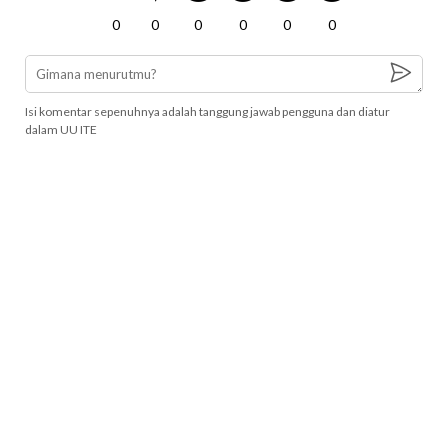
0
0
0
0
0
0
Isi komentar sepenuhnya adalah tanggung jawab pengguna dan diatur
dalam UU ITE