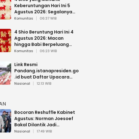
Keberuntungan Hari Ini 5
Agustus 2026: Segalanya
Berjalan Lancar
Komunitas
06:37 WIB
4 Shio Beruntung Hari Ini 4
Agustus 2026: Macan
hingga Babi Berpeluang
Dapat Kabar Baik
Komunitas
06:23 WIB
Link Resmi
Pandang.istanapresiden.go
.id buat Daftar Upacara
Bendera HUT RI di Istana
Nasional
12:13 WIB
Negara
HAN
Bocoran Reshuffle Kabinet
Agustus: Norman Joesoef
Bakal Dilantik Jadi
Wamenhan RI
Nasional
17:49 WIB