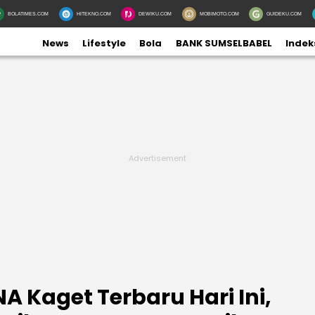
BOLATIMES.COM
HITEKNO.COM
DEWIKU.COM
MOBIMOTO.COM
GUIDEKU.COM
News
Lifestyle
Bola
BANK SUMSELBABEL
Indek
A Kaget Terbaru Hari Ini,