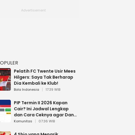
POPULER
Pelatih FC Twente Usir Mees
Hilgers: Saya Tak Berharap
Dia Kembali ke Klub!
Bola Indonesia
17:39 WIB
PIP Termin II 2026 Kapan
Cair? Ini Jadwal Lengkap
dan Cara Ceknya agar Dana
Tidak Hangus!
Komunitas
07:36 WIB
4 Shio yang Menarik