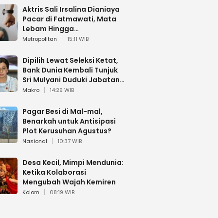
Aktris Sali Irsalina Dianiaya
Pacar di Fatmawati, Mata
Lebam Hingga
Diselamatkan Polantas
Metropolitan
15:11 WIB
Dipilih Lewat Seleksi Ketat,
Bank Dunia Kembali Tunjuk
Sri Mulyani Duduki Jabatan
Strategis
Makro
14:29 WIB
Pagar Besi di Mal-mal,
Benarkah untuk Antisipasi
Plot Kerusuhan Agustus?
Nasional
10:37 WIB
Desa Kecil, Mimpi Mendunia:
Ketika Kolaborasi
Mengubah Wajah Kemiren
Kolom
08:19 WIB