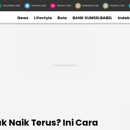
BOLATIMES.COM
HITEKNO.COM
DEWIKU.COM
MOBIMOTO.COM
GUIDEKU.COM
News
Lifestyle
Bola
BANK SUMSELBABEL
Indek
k Naik Terus? Ini Cara