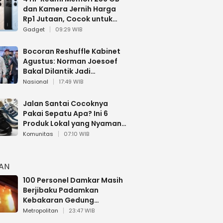
dan Kamera Jernih Harga
Rp1 Jutaan, Cocok untuk
Multitasking
Gadget
09:29 WIB
Bocoran Reshuffle Kabinet
Agustus: Norman Joesoef
Bakal Dilantik Jadi
Wamenhan RI
Nasional
17:49 WIB
Jalan Santai Cocoknya
Pakai Sepatu Apa? Ini 6
Produk Lokal yang Nyaman
Buat 17 Agustusan
Komunitas
07:10 WIB
HAN
100 Personel Damkar Masih
Berjibaku Padamkan
Kebakaran Gedung
Bapenda DKI
Metropolitan
23:47 WIB