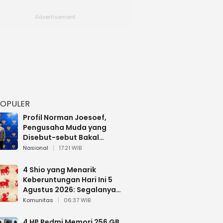
POPULER
Profil Norman Joesoef,
Pengusaha Muda yang
Disebut-sebut Bakal
Dilantik Jadi Wamenhan RI
Nasional
17:21 WIB
4 Shio yang Menarik
Keberuntungan Hari Ini 5
Agustus 2026: Segalanya
Berjalan Lancar
Komunitas
06:37 WIB
4 HP Redmi Memori 256 GB