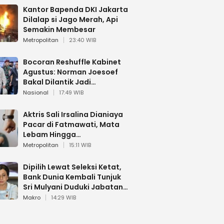
Kantor Bapenda DKI Jakarta
Dilalap si Jago Merah, Api
Semakin Membesar
Metropolitan
23:40 WIB
Bocoran Reshuffle Kabinet
Agustus: Norman Joesoef
Bakal Dilantik Jadi
Wamenhan RI
Nasional
17:49 WIB
Aktris Sali Irsalina Dianiaya
Pacar di Fatmawati, Mata
Lebam Hingga
Diselamatkan Polantas
Metropolitan
15:11 WIB
Dipilih Lewat Seleksi Ketat,
Bank Dunia Kembali Tunjuk
Sri Mulyani Duduki Jabatan
Strategis
Makro
14:29 WIB