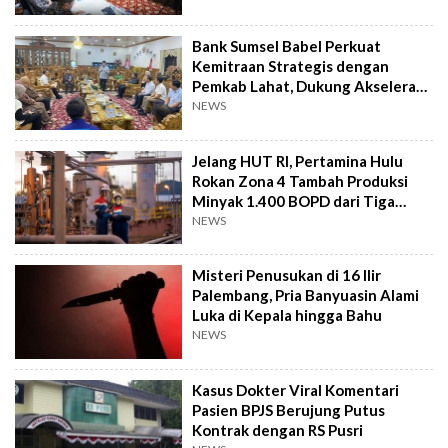
Bank Sumsel Babel Perkuat
Kemitraan Strategis dengan
Pemkab Lahat, Dukung Akselerasi
Ekonomi Daerah
NEWS
Jelang HUT RI, Pertamina Hulu
Rokan Zona 4 Tambah Produksi
Minyak 1.400 BOPD dari Tiga
Sumur Baru
NEWS
Misteri Penusukan di 16 Ilir
Palembang, Pria Banyuasin Alami
Luka di Kepala hingga Bahu
NEWS
Kasus Dokter Viral Komentari
Pasien BPJS Berujung Putus
Kontrak dengan RS Pusri