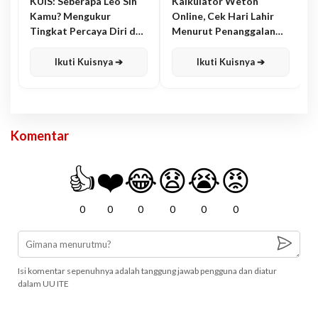
KUIS: Seberapa Leo Sih
Kalkulator Weton
Kamu? Mengukur
Online, Cek Hari Lahir
Tingkat Percaya Diri dan
Menurut Penanggalan
Karisma
Jawa
Ikuti Kuisnya ➔
Ikuti Kuisnya ➔
Komentar
👍
❤️
😂
😧
😭
😡
0
0
0
0
0
0
Isi komentar sepenuhnya adalah tanggung jawab pengguna dan diatur
dalam UU ITE