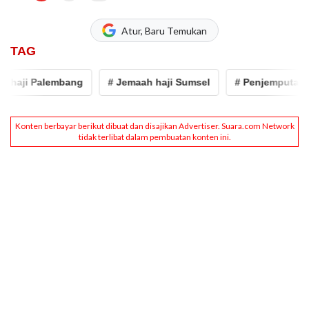
Atur, Baru Temukan
TAG
i Palembang
# Jemaah haji Sumsel
# Penjemputan Jemaa