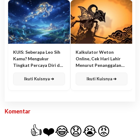
KUIS: Seberapa Leo Sih
Kalkulator Weton
Kamu? Mengukur
Online, Cek Hari Lahir
Tingkat Percaya Diri dan
Menurut Penanggalan
Karisma
Jawa
Ikuti Kuisnya ➔
Ikuti Kuisnya ➔
Komentar
👍
❤️
😂
😧
😭
😡