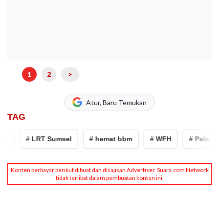
1
2
>
Atur, Baru Temukan
TAG
# LRT Sumsel
# hemat bbm
# WFH
# Palembang