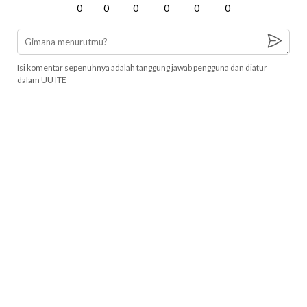
0
0
0
0
0
0
Isi komentar sepenuhnya adalah tanggung jawab pengguna dan diatur
dalam UU ITE