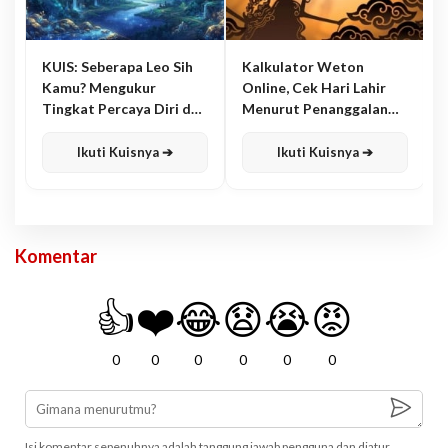
KUIS: Seberapa Leo Sih
Kalkulator Weton
Kamu? Mengukur
Online, Cek Hari Lahir
Tingkat Percaya Diri dan
Menurut Penanggalan
Karisma
Jawa
Ikuti Kuisnya ➔
Ikuti Kuisnya ➔
Komentar
👍
❤️
😂
😧
😭
😡
0
0
0
0
0
0
Isi komentar sepenuhnya adalah tanggung jawab pengguna dan diatur