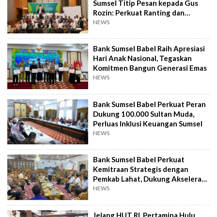
Sumsel Titip Pesan kepada Gus
Rozin: Perkuat Ranting dan
Pesantren
NEWS
Bank Sumsel Babel Raih Apresiasi
Hari Anak Nasional, Tegaskan
Komitmen Bangun Generasi Emas
NEWS
Bank Sumsel Babel Perkuat Peran
Dukung 100.000 Sultan Muda,
Perluas Inklusi Keuangan Sumsel
NEWS
Bank Sumsel Babel Perkuat
Kemitraan Strategis dengan
Pemkab Lahat, Dukung Akselerasi
Ekonomi Daerah
NEWS
Jelang HUT RI, Pertamina Hulu