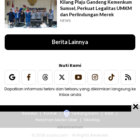
Kilang Plaju Gandeng Kemenkum
Sumsel, Perkuat Legalitas UMKM
dan Perlindungan Merek
NEWS
Berita Lainnya
Ikuti Kami
Dapatkan informasi terkini dan terbaru yang dikirimkan langsung ke
Inbox anda
Redaksi
Kontak
Tentang Kami
Karir
Pedoman Media Siber
Site Map
© 2026 suara.com - All Rights Reserved.