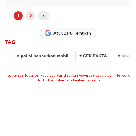
1
2
>
Atur, Baru Temukan
TAG
i
# polisi hancurkan mobil
# CEK FAKTA
# hoaks