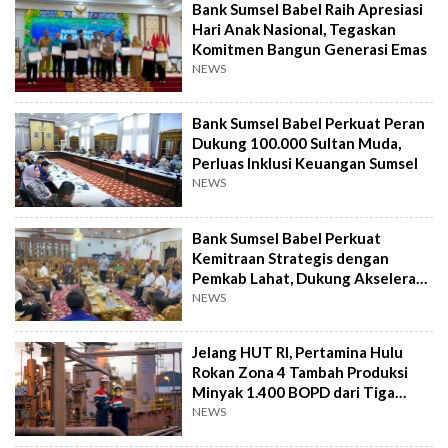
Bank Sumsel Babel Raih Apresiasi
Hari Anak Nasional, Tegaskan
Komitmen Bangun Generasi Emas
NEWS
Bank Sumsel Babel Perkuat Peran
Dukung 100.000 Sultan Muda,
Perluas Inklusi Keuangan Sumsel
NEWS
Bank Sumsel Babel Perkuat
Kemitraan Strategis dengan
Pemkab Lahat, Dukung Akselerasi
Ekonomi Daerah
NEWS
Jelang HUT RI, Pertamina Hulu
Rokan Zona 4 Tambah Produksi
Minyak 1.400 BOPD dari Tiga
Sumur Baru
NEWS