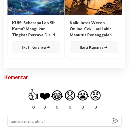
KUIS: Seberapa Leo Sih
Kalkulator Weton
Kamu? Mengukur
Online, Cek Hari Lahir
Tingkat Percaya Diri dan
Menurut Penanggalan
Karisma
Jawa
Ikuti Kuisnya ➔
Ikuti Kuisnya ➔
Komentar
👍
❤️
😂
😧
😭
😡
0
0
0
0
0
0