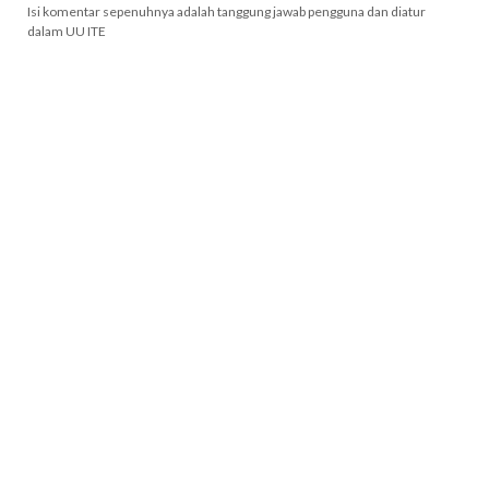
Isi komentar sepenuhnya adalah tanggung jawab pengguna dan diatur
dalam UU ITE