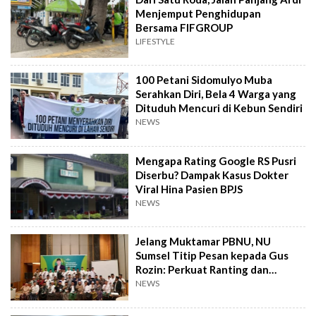
Menjemput Penghidupan
Bersama FIFGROUP
LIFESTYLE
100 Petani Sidomulyo Muba
Serahkan Diri, Bela 4 Warga yang
Dituduh Mencuri di Kebun Sendiri
NEWS
Mengapa Rating Google RS Pusri
Diserbu? Dampak Kasus Dokter
Viral Hina Pasien BPJS
NEWS
Jelang Muktamar PBNU, NU
Sumsel Titip Pesan kepada Gus
Rozin: Perkuat Ranting dan
Pesantren
NEWS