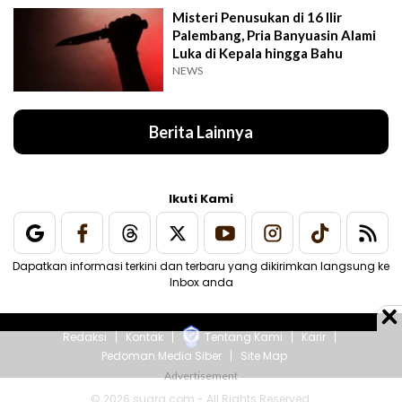
Misteri Penusukan di 16 Ilir
Palembang, Pria Banyuasin Alami
Luka di Kepala hingga Bahu
NEWS
Berita Lainnya
Ikuti Kami
Dapatkan informasi terkini dan terbaru yang dikirimkan langsung ke
Inbox anda
Redaksi
Kontak
Tentang Kami
Karir
Pedoman Media Siber
Site Map
© 2026 suara.com - All Rights Reserved.