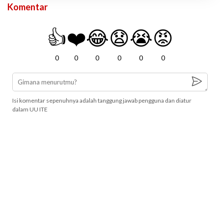
Komentar
👍
❤️
😂
😧
😭
😡
0
0
0
0
0
0
Isi komentar sepenuhnya adalah tanggung jawab pengguna dan diatur
dalam UU ITE