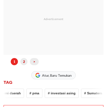
1
2
>
Atur, Baru Temukan
TAG
daerah
# pma
# investasi asing
# Sumatera Selatan