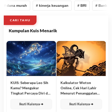
# dana murah
# kinerja keuangan
# BRI
# Bank Rak
CARI TAHU
Kumpulan Kuis Menarik
KUIS: Seberapa Leo Sih
Kalkulator Weton
Kamu? Mengukur
Online, Cek Hari Lahir
Tingkat Percaya Diri dan
Menurut Penanggalan
Karisma
Jawa
Ikuti Kuisnya ➔
Ikuti Kuisnya ➔