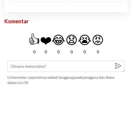
Komentar
👍
❤️
😂
😧
😭
😡
0
0
0
0
0
0
Isi komentar sepenuhnya adalah tanggung jawab pengguna dan diatur
dalam UU ITE