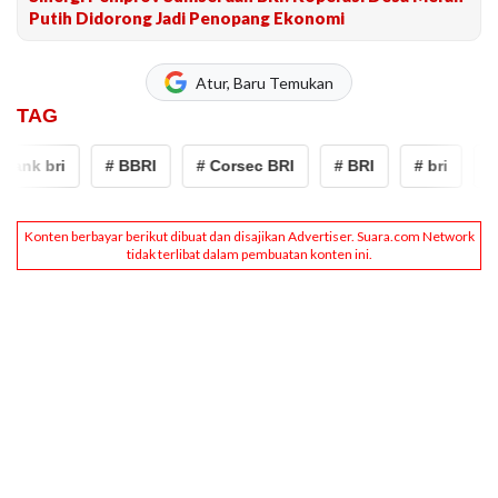
Putih Didorong Jadi Penopang Ekonomi
Atur, Baru Temukan
TAG
ank bri
# BBRI
# Corsec BRI
# BRI
# bri
# B