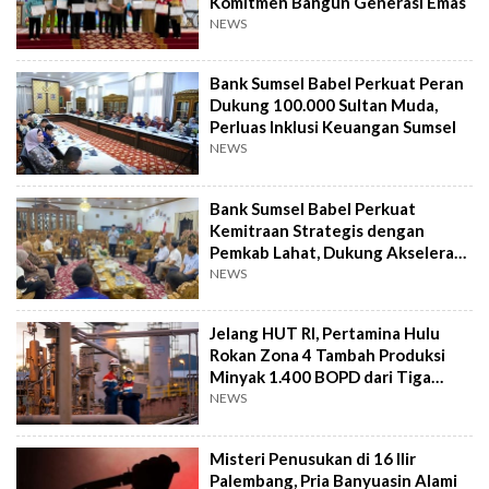
Komitmen Bangun Generasi Emas
NEWS
Bank Sumsel Babel Perkuat Peran
Dukung 100.000 Sultan Muda,
Perluas Inklusi Keuangan Sumsel
NEWS
Bank Sumsel Babel Perkuat
Kemitraan Strategis dengan
Pemkab Lahat, Dukung Akselerasi
Ekonomi Daerah
NEWS
Jelang HUT RI, Pertamina Hulu
Rokan Zona 4 Tambah Produksi
Minyak 1.400 BOPD dari Tiga
Sumur Baru
NEWS
Misteri Penusukan di 16 Ilir
Palembang, Pria Banyuasin Alami