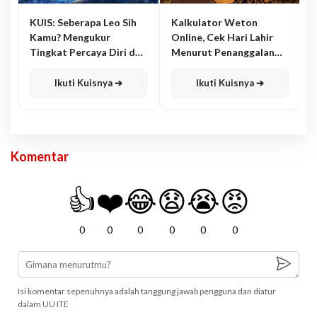
KUIS: Seberapa Leo Sih
Kalkulator Weton
Kamu? Mengukur
Online, Cek Hari Lahir
Tingkat Percaya Diri dan
Menurut Penanggalan
Karisma
Jawa
Ikuti Kuisnya ➔
Ikuti Kuisnya ➔
Komentar
👍
❤️
😂
😧
😭
😡
0
0
0
0
0
0
Isi komentar sepenuhnya adalah tanggung jawab pengguna dan diatur
dalam UU ITE