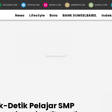
BOLATIMES.COM
HITEKNO.COM
DEWIKU.COM
MOBIMOTO.COM
GUIDEKU.COM
News
Lifestyle
Bola
BANK SUMSELBABEL
Indek
-Detik Pelajar SMP