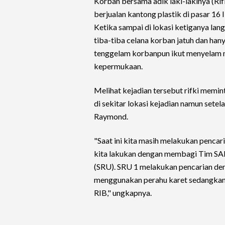
Korban bersama adik laki-lakinya (Rif
berjualan kantong plastik di pasar 16
Ketika sampai di lokasi ketiganya lan
tiba-tiba celana korban jatuh dan han
tenggelam korbanpun ikut menyelam m
kepermukaan.
Melihat kejadian tersebut rifki mem
di sekitar lokasi kejadian namun setel
Raymond.
"Saat ini kita masih melakukan penc
kita lakukan dengan membagi Tim SAR
(SRU). SRU 1 melakukan pencarian den
menggunakan perahu karet sedangkan
RIB," ungkapnya.