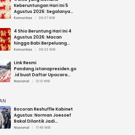
Keberuntungan Hari Ini 5
Agustus 2026: Segalanya
Berjalan Lancar
Komunitas
06:37 WIB
4 Shio Beruntung Hari Ini 4
Agustus 2026: Macan
hingga Babi Berpeluang
Dapat Kabar Baik
Komunitas
06:23 WIB
Link Resmi
Pandang.istanapresiden.go
.id buat Daftar Upacara
Bendera HUT RI di Istana
Nasional
12:13 WIB
Negara
HAN
Bocoran Reshuffle Kabinet
Agustus: Norman Joesoef
Bakal Dilantik Jadi
Wamenhan RI
Nasional
17:49 WIB