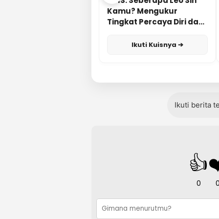
KUIS: Seberapa Leo Sih
Kamu? Mengukur
Tingkat Percaya Diri dan
Karisma
Ikuti Kuisnya ➔
Ikuti berita 
👍
❤
0