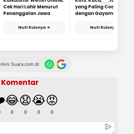
Kalkulator Weton Online,
KUIS: Kacamata Apa
Cek Hari Lahir Menurut
yang Paling Cocok
Penanggalan Jawa
dengan Gayamu?
Ikuti Kuisnya ➔
Ikuti Kuisnya ➔
terkini Suara.com di:
Komentar
️
😂
😧
😭
😡
0
0
0
0
0