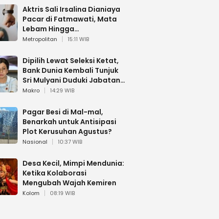
Aktris Sali Irsalina Dianiaya
Pacar di Fatmawati, Mata
Lebam Hingga
Diselamatkan Polantas
Metropolitan
15:11 WIB
Dipilih Lewat Seleksi Ketat,
Bank Dunia Kembali Tunjuk
Sri Mulyani Duduki Jabatan
Strategis
Makro
14:29 WIB
Pagar Besi di Mal-mal,
Benarkah untuk Antisipasi
Plot Kerusuhan Agustus?
Nasional
10:37 WIB
Desa Kecil, Mimpi Mendunia:
Ketika Kolaborasi
Mengubah Wajah Kemiren
Kolom
08:19 WIB