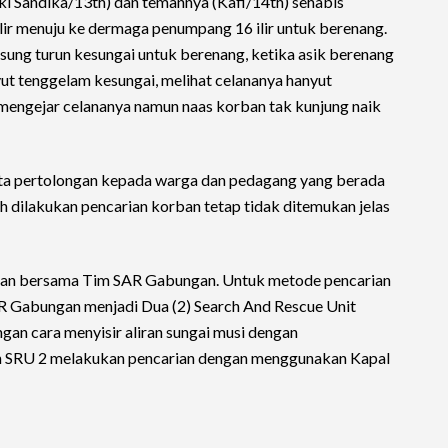
ki Sandika/13th) dan temannya (Kafi/14th) sehabis
 Ilir menuju ke dermaga penumpang 16 ilir untuk berenang.
gsung turun kesungai untuk berenang, ketika asik berenang
yut tenggelam kesungai, melihat celananya hanyut
engejar celananya namun naas korban tak kunjung naik
inta pertolongan kepada warga dan pedagang yang berada
ah dilakukan pencarian korban tetap tidak ditemukan jelas
arian bersama Tim SAR Gabungan. Untuk metode pencarian
 Gabungan menjadi Dua (2) Search And Rescue Unit
gan cara menyisir aliran sungai musi dengan
 SRU 2 melakukan pencarian dengan menggunakan Kapal