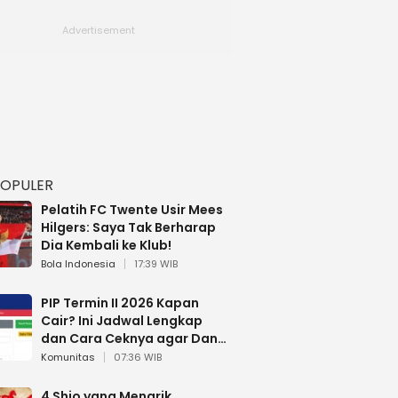
POPULER
Pelatih FC Twente Usir Mees
Hilgers: Saya Tak Berharap
Dia Kembali ke Klub!
Bola Indonesia
17:39 WIB
PIP Termin II 2026 Kapan
Cair? Ini Jadwal Lengkap
dan Cara Ceknya agar Dana
Tidak Hangus!
Komunitas
07:36 WIB
4 Shio yang Menarik