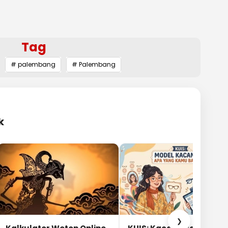
Tag
# palembang
# Palembang
k
❯