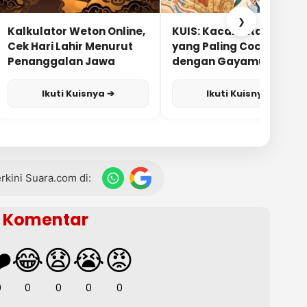
❯
Kalkulator Weton Online,
KUIS: Kacamata Apa
Cek Hari Lahir Menurut
yang Paling Cocok
Penanggalan Jawa
dengan Gayamu?
Ikuti Kuisnya ➔
Ikuti Kuisnya ➔
terkini Suara.com di:
Komentar
️
😂
😧
😭
😡
0
0
0
0
0