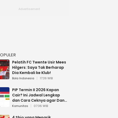
POPULER
Pelatih FC Twente Usir Mees
Hilgers: Saya Tak Berharap
Dia Kembali ke Klub!
Bola Indonesia
17:39 WIB
PIP Termin II 2026 Kapan
Cair? Ini Jadwal Lengkap
dan Cara Ceknya agar Dana
Tidak Hangus!
Komunitas
07:36 WIB
4 Shio yang Menarik