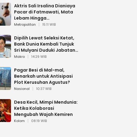
Aktris Sali Irsalina Dianiaya
Pacar di Fatmawati, Mata
Lebam Hingga
Diselamatkan Polantas
Metropolitan
15:11 WIB
Dipilih Lewat Seleksi Ketat,
Bank Dunia Kembali Tunjuk
Sri Mulyani Duduki Jabatan
Strategis
Makro
14:29 WIB
Pagar Besi di Mal-mal,
Benarkah untuk Antisipasi
Plot Kerusuhan Agustus?
Nasional
10:37 WIB
Desa Kecil, Mimpi Mendunia:
Ketika Kolaborasi
Mengubah Wajah Kemiren
Kolom
08:19 WIB