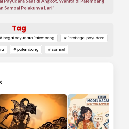
l Payudara Saat di Angkot, Wanita di Palembang
n Sampai Pelakunya Lari"
Tag
# begal payudara Palembang
# Pembegal payudara
ra
# palembang
# sumsel
k