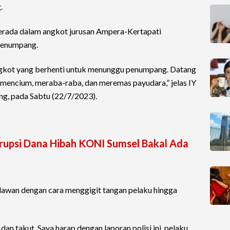
.
erada dalam angkot jurusan Ampera-Kertapati
penumpang.
angkot yang berhenti untuk menunggu penumpang. Datang
 mencium, meraba-raba, dan meremas payudara,” jelas IY
ng, pada Sabtu (22/7/2023).
orupsi Dana Hibah KONI Sumsel Bakal Ada
 melawan dengan cara menggigit tangan pelaku hingga
dan takut. Saya harap dengan laporan polisi ini, pelaku