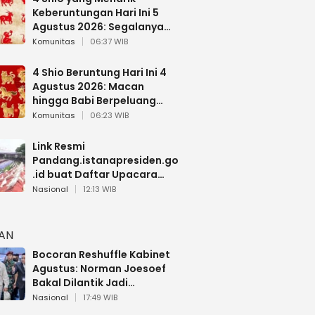
Keberuntungan Hari Ini 5
Agustus 2026: Segalanya
Berjalan Lancar
Komunitas
06:37 WIB
4 Shio Beruntung Hari Ini 4
Agustus 2026: Macan
hingga Babi Berpeluang
Dapat Kabar Baik
Komunitas
06:23 WIB
Link Resmi
Pandang.istanapresiden.go
.id buat Daftar Upacara
Bendera HUT RI di Istana
Nasional
12:13 WIB
Negara
HAN
Bocoran Reshuffle Kabinet
Agustus: Norman Joesoef
Bakal Dilantik Jadi
Wamenhan RI
Nasional
17:49 WIB