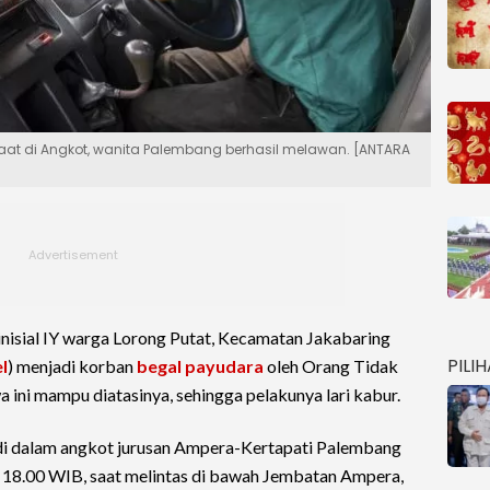
Saat di Angkot, wanita Palembang berhasil melawan. [ANTARA
inisial IY warga Lorong Putat, Kecamatan Jakabaring
PILI
l
) menjadi korban
begal payudara
oleh Orang Tidak
 ini mampu diatasinya, sehingga pelakunya lari kabur.
di dalam angkot jurusan Ampera-Kertapati Palembang
 18.00 WIB, saat melintas di bawah Jembatan Ampera,