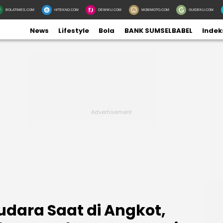
BOLATIMES.COM
HITEKNO.COM
DEWIKU.COM
MOBIMOTO.COM
GUIDEKU.COM
News
Lifestyle
Bola
BANK SUMSELBABEL
Indek
udara Saat di Angkot,