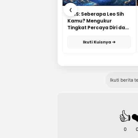
❮
KUIS: Seberapa Leo Sih
Kamu? Mengukur
Tingkat Percaya Diri dan
Karisma
Ikuti Kuisnya ➔
Ikuti berita 
👍
❤
0