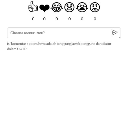
👍
❤️
😂
😧
😭
😡
0
0
0
0
0
0
Isi komentar sepenuhnya adalah tanggung jawab pengguna dan diatur
dalam UU ITE