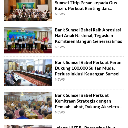
Sumsel Titip Pesan kepada Gus
Rozin: Perkuat Ranting dan
Pesantren
NEWS
Bank Sumsel Babel Raih Apresiasi
Hari Anak Nasional, Tegaskan
Komitmen Bangun Generasi Emas
NEWS
Bank Sumsel Babel Perkuat Peran
Dukung 100.000 Sultan Muda,
Perluas Inklusi Keuangan Sumsel
NEWS
Bank Sumsel Babel Perkuat
Kemitraan Strategis dengan
Pemkab Lahat, Dukung Akselerasi
Ekonomi Daerah
NEWS
Jelang HUT RI, Pertamina Hulu