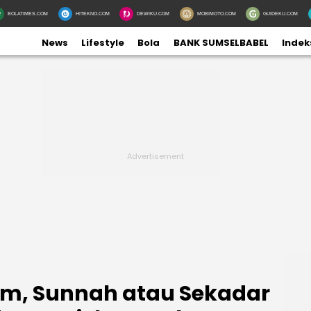
BOLATIMES.COM
HITEKNO.COM
DEWIKU.COM
MOBIMOTO.COM
GUIDEKU.COM
News
Lifestyle
Bola
BANK SUMSELBABEL
Indek
am, Sunnah atau Sekadar