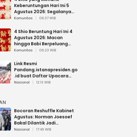
Keberuntungan Hari Ini 5
Agustus 2026: Segalanya
Berjalan Lancar
Komunitas
06:37 WIB
4 Shio Beruntung Hari Ini 4
Agustus 2026: Macan
hingga Babi Berpeluang
Dapat Kabar Baik
Komunitas
06:23 WIB
Link Resmi
Pandang.istanapresiden.go
.id buat Daftar Upacara
Bendera HUT RI di Istana
Nasional
12:13 WIB
Negara
HAN
Bocoran Reshuffle Kabinet
Agustus: Norman Joesoef
Bakal Dilantik Jadi
Wamenhan RI
Nasional
17:49 WIB