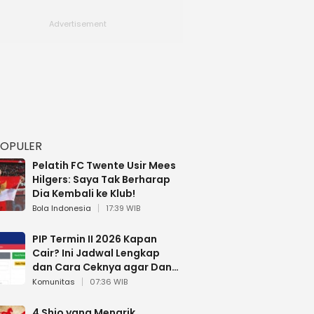
POPULER
Pelatih FC Twente Usir Mees
Hilgers: Saya Tak Berharap
Dia Kembali ke Klub!
Bola Indonesia
17:39 WIB
PIP Termin II 2026 Kapan
Cair? Ini Jadwal Lengkap
dan Cara Ceknya agar Dana
Tidak Hangus!
Komunitas
07:36 WIB
4 Shio yang Menarik