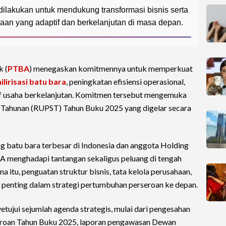
lakukan untuk mendukung transformasi bisnis serta
an yang adaptif dan berkelanjutan di masa depan.
 (
PTBA
) menegaskan komitmennya untuk memperkuat
hilirisasi batu bara
, peningkatan efisiensi operasional,
if usaha berkelanjutan. Komitmen tersebut mengemuka
ahunan (RUPST) Tahun Buku 2025 yang digelar secara
g batu bara terbesar di Indonesia dan anggota Holding
A menghadapi tantangan sekaligus peluang di tengah
a itu, penguatan struktur bisnis, tata kelola perusahaan,
n penting dalam strategi pertumbuhan perseroan ke depan.
jui sejumlah agenda strategis, mulai dari pengesahan
eroan Tahun Buku 2025, laporan pengawasan Dewan