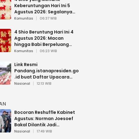
Keberuntungan Hari Ini 5
Agustus 2026: Segalanya
Berjalan Lancar
Komunitas
06:37 WIB
4 Shio Beruntung Hari Ini 4
Agustus 2026: Macan
hingga Babi Berpeluang
Dapat Kabar Baik
Komunitas
06:23 WIB
Link Resmi
Pandang.istanapresiden.go
.id buat Daftar Upacara
Bendera HUT RI di Istana
Nasional
12:13 WIB
Negara
HAN
Bocoran Reshuffle Kabinet
Agustus: Norman Joesoef
Bakal Dilantik Jadi
Wamenhan RI
Nasional
17:49 WIB