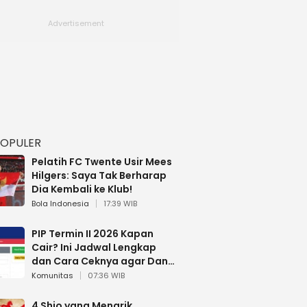
POPULER
Pelatih FC Twente Usir Mees
Hilgers: Saya Tak Berharap
Dia Kembali ke Klub!
Bola Indonesia
17:39 WIB
PIP Termin II 2026 Kapan
Cair? Ini Jadwal Lengkap
dan Cara Ceknya agar Dana
Tidak Hangus!
Komunitas
07:36 WIB
4 Shio yang Menarik