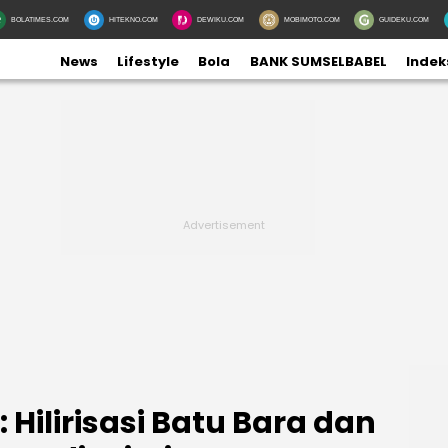
BOLATIMES.COM
HITEKNO.COM
DEWIKU.COM
MOBIMOTO.COM
GUIDEKU.COM
News
Lifestyle
Bola
BANK SUMSELBABEL
Indek
 Hilirisasi Batu Bara dan