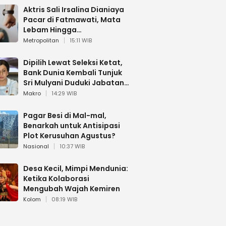
Aktris Sali Irsalina Dianiaya
Pacar di Fatmawati, Mata
Lebam Hingga
Diselamatkan Polantas
Metropolitan
15:11 WIB
Dipilih Lewat Seleksi Ketat,
Bank Dunia Kembali Tunjuk
Sri Mulyani Duduki Jabatan
Strategis
Makro
14:29 WIB
Pagar Besi di Mal-mal,
Benarkah untuk Antisipasi
Plot Kerusuhan Agustus?
Nasional
10:37 WIB
Desa Kecil, Mimpi Mendunia:
Ketika Kolaborasi
Mengubah Wajah Kemiren
Kolom
08:19 WIB