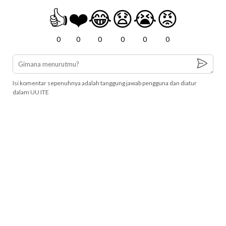
👍
❤️
😂
😧
😭
😡
0
0
0
0
0
0
Isi komentar sepenuhnya adalah tanggung jawab pengguna dan diatur
dalam UU ITE