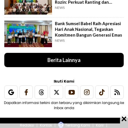
Rozin: Perkuat Ranting dan
Pesantren
NEWS
Bank Sumsel Babel Raih Apresiasi
Hari Anak Nasional, Tegaskan
Komitmen Bangun Generasi Emas
NEWS
Berita Lainnya
Ikuti Kami
Dapatkan informasi terkini dan terbaru yang dikirimkan langsung ke
Inbox anda
Redaksi
Kontak
Tentang Kami
Karir