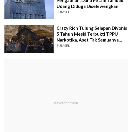
Pengadilan, Dana Petani Tambak
Udang Diduga Diselewengkan
SUMSEL
Crazy Rich Tulung Selapan Divonis
5 Tahun Meski Terbukti TPPU
Narkotika, Aset Tak Semuanya
Disita
SUMSEL