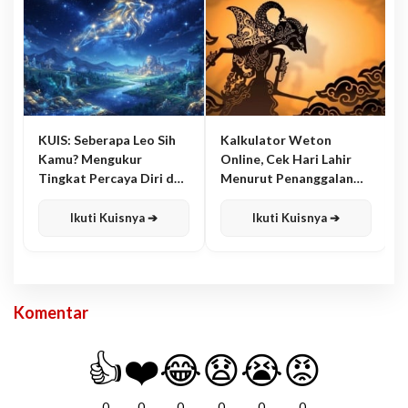
KUIS: Seberapa Leo Sih
Kalkulator Weton
Kamu? Mengukur
Online, Cek Hari Lahir
Tingkat Percaya Diri dan
Menurut Penanggalan
Karisma
Jawa
Ikuti Kuisnya ➔
Ikuti Kuisnya ➔
Komentar
👍
❤️
😂
😧
😭
😡
0
0
0
0
0
0