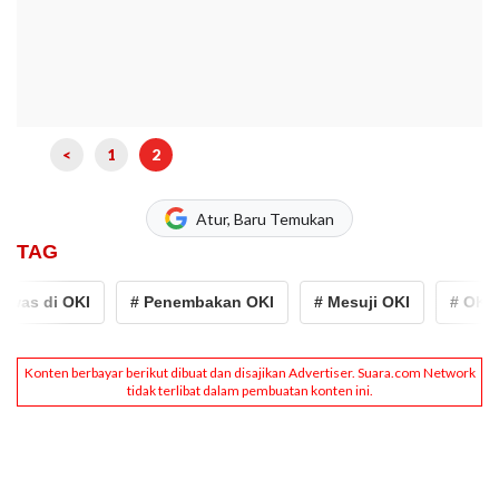
<
1
2
Atur, Baru Temukan
TAG
 di OKI
# Penembakan OKI
# Mesuji OKI
# OKI