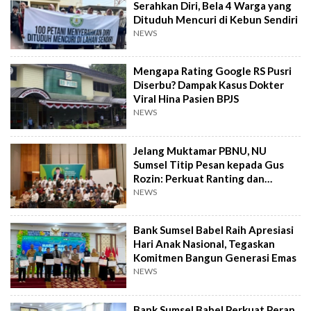
Serahkan Diri, Bela 4 Warga yang
Dituduh Mencuri di Kebun Sendiri
NEWS
Mengapa Rating Google RS Pusri
Diserbu? Dampak Kasus Dokter
Viral Hina Pasien BPJS
NEWS
Jelang Muktamar PBNU, NU
Sumsel Titip Pesan kepada Gus
Rozin: Perkuat Ranting dan
Pesantren
NEWS
Bank Sumsel Babel Raih Apresiasi
Hari Anak Nasional, Tegaskan
Komitmen Bangun Generasi Emas
NEWS
Bank Sumsel Babel Perkuat Peran