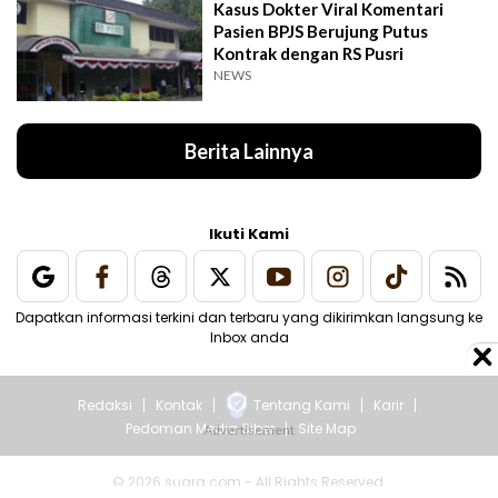
Kasus Dokter Viral Komentari
Pasien BPJS Berujung Putus
Kontrak dengan RS Pusri
NEWS
Berita Lainnya
Ikuti Kami
Dapatkan informasi terkini dan terbaru yang dikirimkan langsung ke
Inbox anda
Redaksi
Kontak
Tentang Kami
Karir
Pedoman Media Siber
Site Map
© 2026 suara.com - All Rights Reserved.