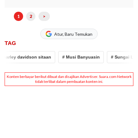
1
2
>
Atur, Baru Temukan
TAG
ley davidson sitaan
# Musi Banyuasin
# Sungai Lalan