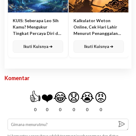
KUIS: Seberapa Leo Sih
Kalkulator Weton
Kamu? Mengukur
Online, Cek Hari Lahir
Tingkat Percaya Diri dan
Menurut Penanggalan
Karisma
Jawa
Ikuti Kuisnya ➔
Ikuti Kuisnya ➔
Komentar
👍
❤️
😂
😧
😭
😡
0
0
0
0
0
0
Isi komentar sepenuhnya adalah tanggung jawab pengguna dan diatur