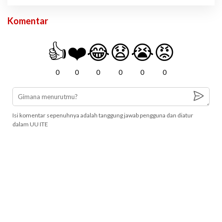
Komentar
👍
❤️
😂
😧
😭
😡
0
0
0
0
0
0
Isi komentar sepenuhnya adalah tanggung jawab pengguna dan diatur
dalam UU ITE