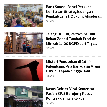
Bank Sumsel Babel Perkuat
Kemitraan Strategis dengan
Pemkab Lahat, Dukung Akselerasi
Ekonomi Daerah
NEWS
Jelang HUT RI, Pertamina Hulu
Rokan Zona 4 Tambah Produksi
Minyak 1.400 BOPD dari Tiga
Sumur Baru
NEWS
Misteri Penusukan di 16 Ilir
Palembang, Pria Banyuasin Alami
Luka di Kepala hingga Bahu
NEWS
Kasus Dokter Viral Komentari
Pasien BPJS Berujung Putus
Kontrak dengan RS Pusri
NEWS