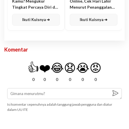
Kamu? Mengukur
Online, Cek Hari Lahir
Tingkat Percaya Diri dan
Menurut Penanggalan
Karisma
Jawa
Ikuti Kuisnya ➔
Ikuti Kuisnya ➔
Komentar
👍
❤️
😂
😧
😭
😡
0
0
0
0
0
0
Isi komentar sepenuhnya adalah tanggung jawab pengguna dan diatur
dalam UU ITE