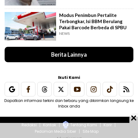
Modus Penimbun Pertalite
Terbongkar, Isi BBM Berulang
Pakai Barcode Berbeda di SPBU
NEWS
Berita Lainnya
Ikuti Kami
Dapatkan informasi terkini dan terbaru yang dikirimkan langsung ke
Inbox anda
Redaksi
Kontak
Tentang Kami
Karir
Pedoman Media Siber
Site Map