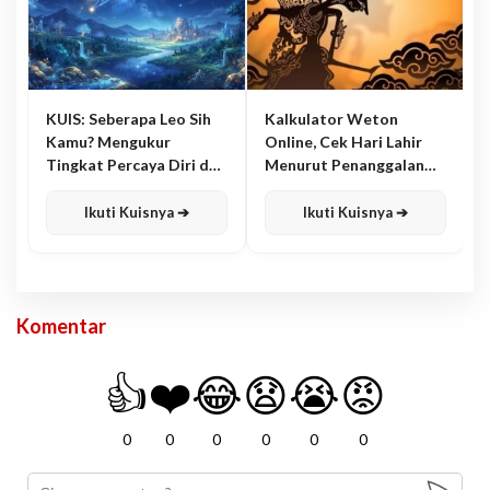
KUIS: Seberapa Leo Sih
Kalkulator Weton
Kamu? Mengukur
Online, Cek Hari Lahir
Tingkat Percaya Diri dan
Menurut Penanggalan
Karisma
Jawa
Ikuti Kuisnya ➔
Ikuti Kuisnya ➔
Komentar
👍
❤️
😂
😧
😭
😡
0
0
0
0
0
0