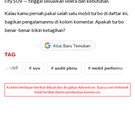
city SUV — tinggal sesuaikan selera dan kebutuhan.
Kalau kamu pernah pakai salah satu mobil turbo di daftar ini,
bagikan pengalamanmu di kolom komentar. Apakah turbo
benar-benar bikin ketagihan?
Atur, Baru Temukan
TAG
VNT
# suv
# audit pbnu
# mobil performa
# tips