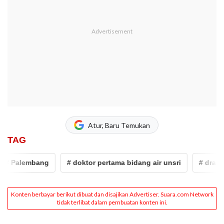
Atur, Baru Temukan
TAG
embang
# doktor pertama bidang air unsri
# drainase ko