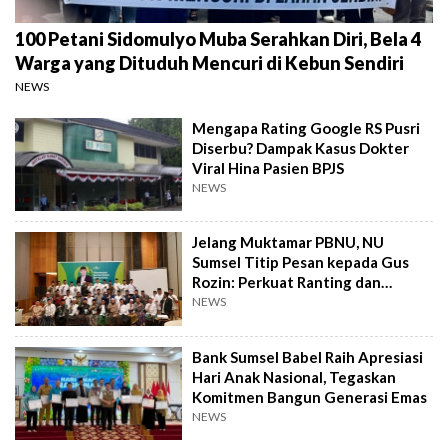
100 Petani Sidomulyo Muba Serahkan Diri, Bela 4
Warga yang Dituduh Mencuri di Kebun Sendiri
NEWS
Mengapa Rating Google RS Pusri
Diserbu? Dampak Kasus Dokter
Viral Hina Pasien BPJS
NEWS
Jelang Muktamar PBNU, NU
Sumsel Titip Pesan kepada Gus
Rozin: Perkuat Ranting dan
Pesantren
NEWS
Bank Sumsel Babel Raih Apresiasi
Hari Anak Nasional, Tegaskan
Komitmen Bangun Generasi Emas
NEWS