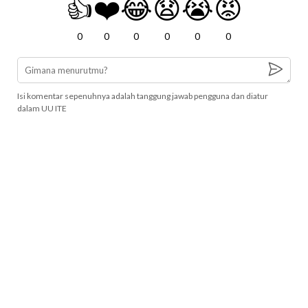
👍
❤️
😂
😧
😭
😡
0
0
0
0
0
0
Isi komentar sepenuhnya adalah tanggung jawab pengguna dan diatur
dalam UU ITE