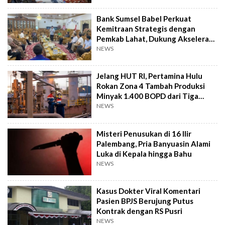
Bank Sumsel Babel Perkuat
Kemitraan Strategis dengan
Pemkab Lahat, Dukung Akselerasi
Ekonomi Daerah
NEWS
Jelang HUT RI, Pertamina Hulu
Rokan Zona 4 Tambah Produksi
Minyak 1.400 BOPD dari Tiga
Sumur Baru
NEWS
Misteri Penusukan di 16 Ilir
Palembang, Pria Banyuasin Alami
Luka di Kepala hingga Bahu
NEWS
Kasus Dokter Viral Komentari
Pasien BPJS Berujung Putus
Kontrak dengan RS Pusri
NEWS