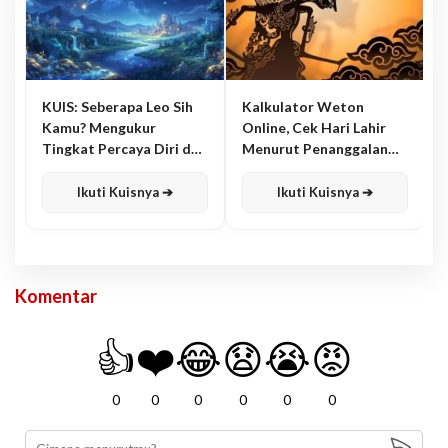
KUIS: Seberapa Leo Sih
Kalkulator Weton
Kamu? Mengukur
Online, Cek Hari Lahir
Tingkat Percaya Diri dan
Menurut Penanggalan
Karisma
Jawa
Ikuti Kuisnya ➔
Ikuti Kuisnya ➔
Komentar
👍
❤️
😂
😧
😭
😡
0
0
0
0
0
0