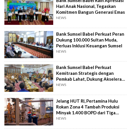
Bank Sumsel Babel Raih Apresiasi
Hari Anak Nasional, Tegaskan
Komitmen Bangun Generasi Emas
NEWS
Bank Sumsel Babel Perkuat Peran
Dukung 100.000 Sultan Muda,
Perluas Inklusi Keuangan Sumsel
NEWS
Bank Sumsel Babel Perkuat
Kemitraan Strategis dengan
Pemkab Lahat, Dukung Akselerasi
Ekonomi Daerah
NEWS
Jelang HUT RI, Pertamina Hulu
Rokan Zona 4 Tambah Produksi
Minyak 1.400 BOPD dari Tiga
Sumur Baru
NEWS