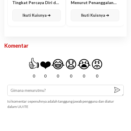
Tingkat Percaya Diri dan
Menurut Penanggalan
Karisma
Jawa
Ikuti Kuisnya ➔
Ikuti Kuisnya ➔
Komentar
👍
❤️
😂
😧
😭
😡
0
0
0
0
0
0
Isi komentar sepenuhnya adalah tanggung jawab pengguna dan diatur
dalam UU ITE