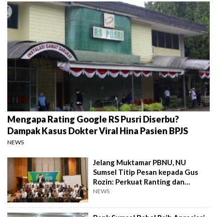
Mengapa Rating Google RS Pusri Diserbu?
Dampak Kasus Dokter Viral Hina Pasien BPJS
NEWS
Jelang Muktamar PBNU, NU
Sumsel Titip Pesan kepada Gus
Rozin: Perkuat Ranting dan
Pesantren
NEWS