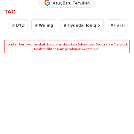
Atur, Baru Temukan
TAG
# BYD
# Wuling
# Hyundai Ioniq 5
# Fakta EV