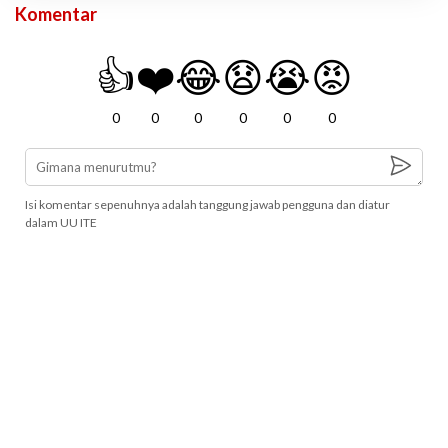
Komentar
👍
❤️
😂
😧
😭
😡
0
0
0
0
0
0
Isi komentar sepenuhnya adalah tanggung jawab pengguna dan diatur
dalam UU ITE