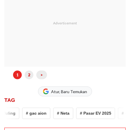
1
2
>
Atur, Baru Temukan
TAG
ling
# gac aion
# Neta
# Pasar EV 2025
# mobil 