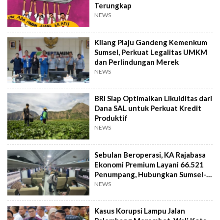
Terungkap
NEWS
Kilang Plaju Gandeng Kemenkum
Sumsel, Perkuat Legalitas UMKM
dan Perlindungan Merek
NEWS
BRI Siap Optimalkan Likuiditas dari
Dana SAL untuk Perkuat Kredit
Produktif
NEWS
Sebulan Beroperasi, KA Rajabasa
Ekonomi Premium Layani 66.521
Penumpang, Hubungkan Sumsel-
Lampung
NEWS
Kasus Korupsi Lampu Jalan