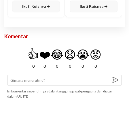
Ikuti Kuisnya ➔
Ikuti Kuisnya ➔
Komentar
👍
❤️
😂
😧
😭
😡
0
0
0
0
0
0
Isi komentar sepenuhnya adalah tanggung jawab pengguna dan diatur
dalam UU ITE