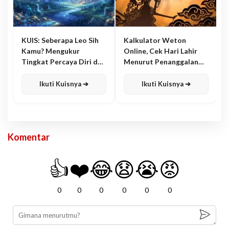
KUIS: Seberapa Leo Sih
Kalkulator Weton
Kamu? Mengukur
Online, Cek Hari Lahir
Tingkat Percaya Diri dan
Menurut Penanggalan
Karisma
Jawa
Ikuti Kuisnya ➔
Ikuti Kuisnya ➔
Komentar
👍
❤️
😂
😧
😭
😡
0
0
0
0
0
0