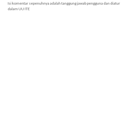
Isi komentar sepenuhnya adalah tanggung jawab pengguna dan diatur
dalam UU ITE