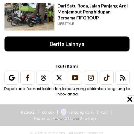
Dari Satu Roda, Jalan Panjang Ardi
Menjemput Penghidupan
Bersama FIFGROUP
LIFESTYLE
Berita Lainnya
Ikuti Kami
Dapatkan informasi terkini dan terbaru yang dikirimkan langsung ke
Inbox anda
Redaksi
Kontak
Tentang Kami
Karir
Pedoman Media Siber
Site Map
© 2026 suara.com - All Rights Reserved.