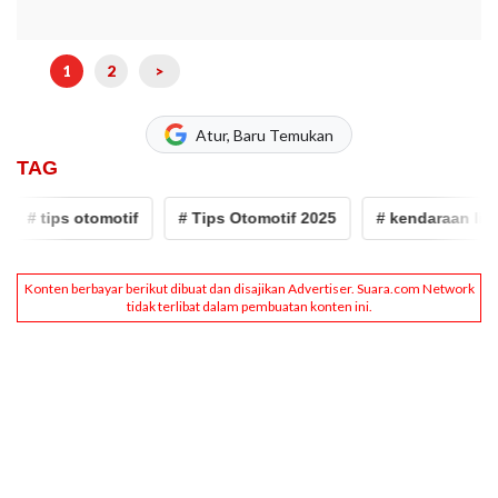
1
2
>
Atur, Baru Temukan
TAG
tips otomotif
# Tips Otomotif 2025
# kendaraan listrik