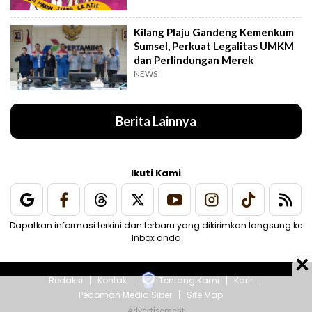
Kilang Plaju Gandeng Kemenkum
Sumsel, Perkuat Legalitas UMKM
dan Perlindungan Merek
NEWS
Berita Lainnya
Ikuti Kami
Dapatkan informasi terkini dan terbaru yang dikirimkan langsung ke
Inbox anda
Redaksi
Kontak
Tentang Kami
Karir
Pedoman Media Siber
Site Map