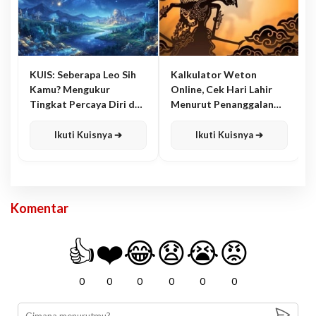
KUIS: Seberapa Leo Sih
Kalkulator Weton
Kamu? Mengukur
Online, Cek Hari Lahir
Tingkat Percaya Diri dan
Menurut Penanggalan
Karisma
Jawa
Ikuti Kuisnya ➔
Ikuti Kuisnya ➔
Komentar
👍
❤️
😂
😧
😭
😡
0
0
0
0
0
0