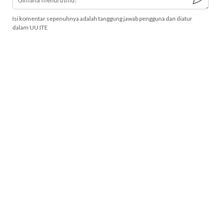
Isi komentar sepenuhnya adalah tanggung jawab pengguna dan diatur
dalam UU ITE