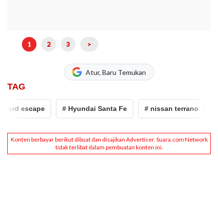
1
2
3
>
Atur, Baru Temukan
TAG
pe
# Hyundai Santa Fe
# nissan terrano
# Nissan X-t