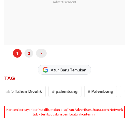
1
2
>
Atur, Baru Temukan
TAG
k 5 Tahun Diculik
# palembang
# Palembang
# sums