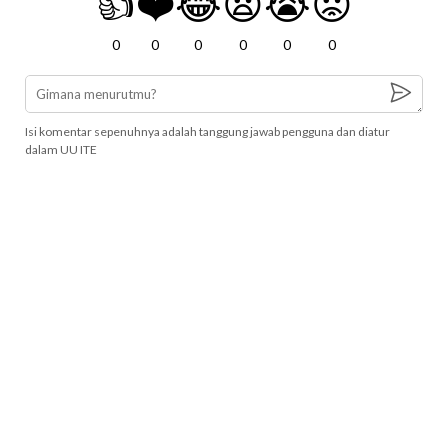
👍
❤️
😂
😧
😭
😡
0
0
0
0
0
0
Isi komentar sepenuhnya adalah tanggung jawab pengguna dan diatur
dalam UU ITE