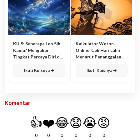
KUIS: Seberapa Leo Sih
Kalkulator Weton
Kamu? Mengukur
Online, Cek Hari Lahir
Tingkat Percaya Diri dan
Menurut Penanggalan
Karisma
Jawa
Ikuti Kuisnya ➔
Ikuti Kuisnya ➔
Komentar
👍
❤️
😂
😧
😭
😡
0
0
0
0
0
0