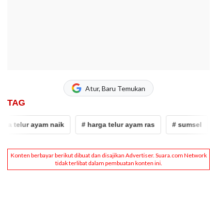
Atur, Baru Temukan
TAG
 telur ayam naik
# harga telur ayam ras
# sumsel
# 