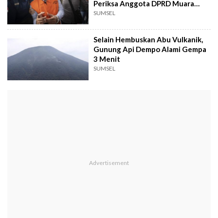
Periksa Anggota DPRD Muara
Enim Lainnya
SUMSEL
Selain Hembuskan Abu Vulkanik,
Gunung Api Dempo Alami Gempa
3 Menit
SUMSEL