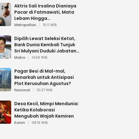
Aktris Sali Irsalina Dianiaya
Pacar di Fatmawati, Mata
Lebam Hingga
Diselamatkan Polantas
Metropolitan
15:11 WIB
Dipilih Lewat Seleksi Ketat,
Bank Dunia Kembali Tunjuk
Sri Mulyani Duduki Jabatan
Strategis
Makro
14:29 WIB
Pagar Besi di Mal-mal,
Benarkah untuk Antisipasi
Plot Kerusuhan Agustus?
Nasional
10:37 WIB
Desa Kecil, Mimpi Mendunia:
Ketika Kolaborasi
Mengubah Wajah Kemiren
Kolom
08:19 WIB