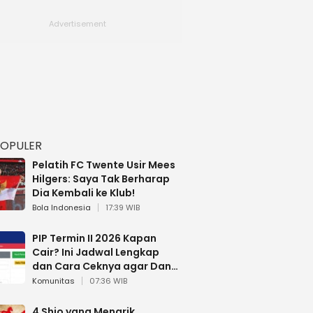
POPULER
Pelatih FC Twente Usir Mees
Hilgers: Saya Tak Berharap
Dia Kembali ke Klub!
Bola Indonesia
17:39 WIB
PIP Termin II 2026 Kapan
Cair? Ini Jadwal Lengkap
dan Cara Ceknya agar Dana
Tidak Hangus!
Komunitas
07:36 WIB
4 Shio yang Menarik