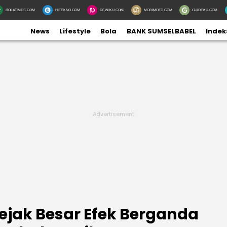
BOLATIMES.COM
HITEKNO.COM
DEWIKU.COM
MOBIMOTO.COM
GUIDEKU.COM
News
Lifestyle
Bola
BANK SUMSELBABEL
Indek
Jejak Besar Efek Berganda