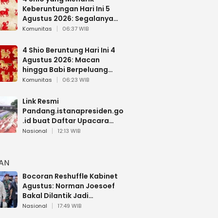
Keberuntungan Hari Ini 5
Agustus 2026: Segalanya
Berjalan Lancar
Komunitas
06:37 WIB
4 Shio Beruntung Hari Ini 4
Agustus 2026: Macan
hingga Babi Berpeluang
Dapat Kabar Baik
Komunitas
06:23 WIB
Link Resmi
Pandang.istanapresiden.go
.id buat Daftar Upacara
Bendera HUT RI di Istana
Nasional
12:13 WIB
Negara
HAN
Bocoran Reshuffle Kabinet
Agustus: Norman Joesoef
Bakal Dilantik Jadi
Wamenhan RI
Nasional
17:49 WIB