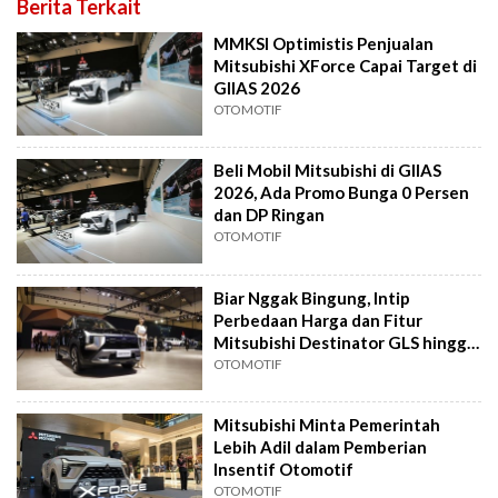
Berita Terkait
MMKSI Optimistis Penjualan
Mitsubishi XForce Capai Target di
GIIAS 2026
OTOMOTIF
Beli Mobil Mitsubishi di GIIAS
2026, Ada Promo Bunga 0 Persen
dan DP Ringan
OTOMOTIF
Biar Nggak Bingung, Intip
Perbedaan Harga dan Fitur
Mitsubishi Destinator GLS hingga
Ultimate
OTOMOTIF
Mitsubishi Minta Pemerintah
Lebih Adil dalam Pemberian
Insentif Otomotif
OTOMOTIF