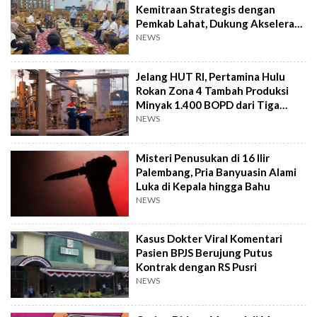
Kemitraan Strategis dengan
Pemkab Lahat, Dukung Akselerasi
Ekonomi Daerah
NEWS
Jelang HUT RI, Pertamina Hulu
Rokan Zona 4 Tambah Produksi
Minyak 1.400 BOPD dari Tiga
Sumur Baru
NEWS
Misteri Penusukan di 16 Ilir
Palembang, Pria Banyuasin Alami
Luka di Kepala hingga Bahu
NEWS
Kasus Dokter Viral Komentari
Pasien BPJS Berujung Putus
Kontrak dengan RS Pusri
NEWS