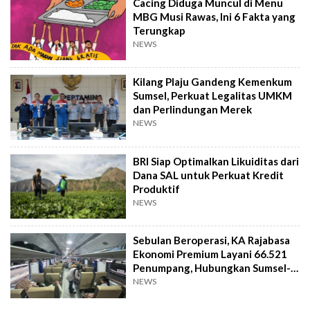
Cacing Diduga Muncul di Menu
MBG Musi Rawas, Ini 6 Fakta yang
Terungkap
NEWS
Kilang Plaju Gandeng Kemenkum
Sumsel, Perkuat Legalitas UMKM
dan Perlindungan Merek
NEWS
BRI Siap Optimalkan Likuiditas dari
Dana SAL untuk Perkuat Kredit
Produktif
NEWS
Sebulan Beroperasi, KA Rajabasa
Ekonomi Premium Layani 66.521
Penumpang, Hubungkan Sumsel-
Lampung
NEWS