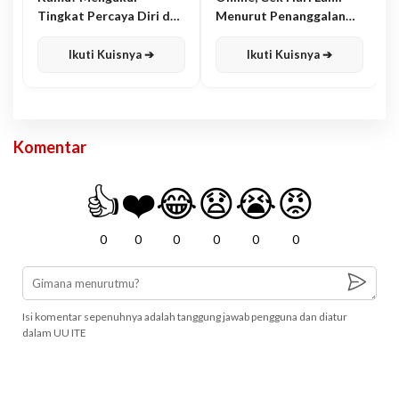
Tingkat Percaya Diri dan
Menurut Penanggalan
Karisma
Jawa
Ikuti Kuisnya ➔
Ikuti Kuisnya ➔
Komentar
👍
❤️
😂
😧
😭
😡
0
0
0
0
0
0
Isi komentar sepenuhnya adalah tanggung jawab pengguna dan diatur
dalam UU ITE