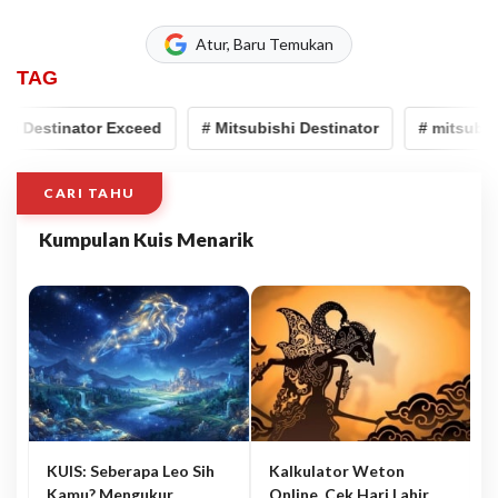
Atur, Baru Temukan
TAG
 Destinator Exceed
# Mitsubishi Destinator
# mitsubishi 
CARI TAHU
Kumpulan Kuis Menarik
KUIS: Seberapa Leo Sih
Kalkulator Weton
Kamu? Mengukur
Online, Cek Hari Lahir