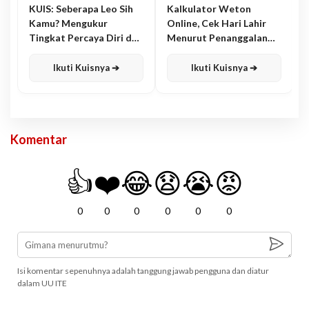
KUIS: Seberapa Leo Sih
Kalkulator Weton
Kamu? Mengukur
Online, Cek Hari Lahir
Tingkat Percaya Diri dan
Menurut Penanggalan
Karisma
Jawa
Ikuti Kuisnya ➔
Ikuti Kuisnya ➔
Komentar
👍
❤️
😂
😧
😭
😡
0
0
0
0
0
0
Isi komentar sepenuhnya adalah tanggung jawab pengguna dan diatur
dalam UU ITE