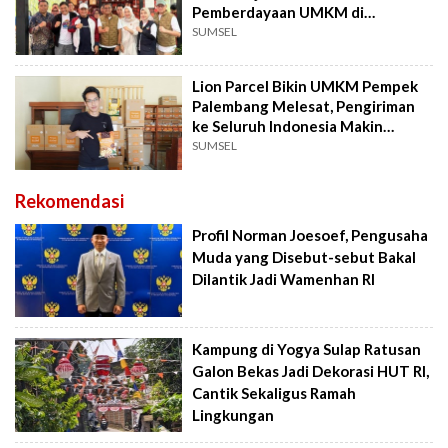
Pemberdayaan UMKM di
Sembawa Color Run 2025
SUMSEL
Lion Parcel Bikin UMKM Pempek
Palembang Melesat, Pengiriman
ke Seluruh Indonesia Makin
Mudah
SUMSEL
Rekomendasi
Profil Norman Joesoef, Pengusaha
Muda yang Disebut-sebut Bakal
Dilantik Jadi Wamenhan RI
Kampung di Yogya Sulap Ratusan
Galon Bekas Jadi Dekorasi HUT RI,
Cantik Sekaligus Ramah
Lingkungan