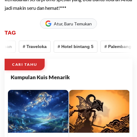
jadi makin seru dan hemat!***
Atur, Baru Temukan
TAG
pan
# Traveloka
# Hotel bintang 5
# Palembang
CARI TAHU
Kumpulan Kuis Menarik